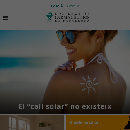
Català
Castellà
El “call solar” no existeix