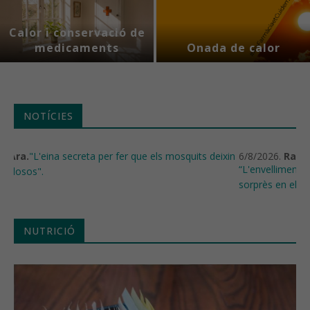
Calor i conservació de
medicaments
Onada de calor
NOTÍCIES
6/8/2026.
Rac1.
"Salvador Macip, metge i investigador:
“L'envelliment es pot controlar, això és el que més m'ha
sorprès en els 28 anys que fa que l'investigo”".
NUTRICIÓ