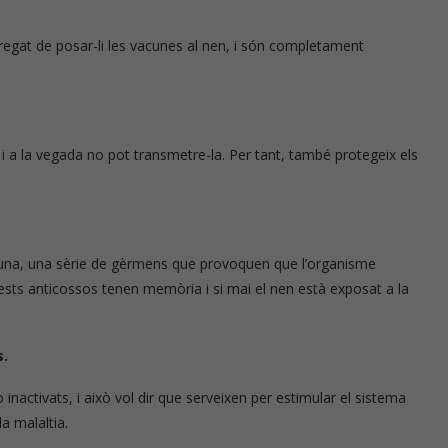
arregat de posar-li les vacunes al nen, i són completament
 i a la vegada no pot transmetre-la. Per tant, també protegeix els
acuna, una sèrie de gèrmens que provoquen que l’organisme
sts anticossos tenen memòria i si mai el nen està exposat a la
s.
activats, i això vol dir que serveixen per estimular el sistema
a malaltia.