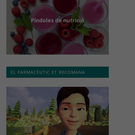
Píndoles de nutrició
EL FARMACÈUTIC ET RECOMANA