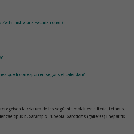
 s’administra una vacuna i quan?
s?
unes que li corresponien segons el calendari?
tegeixen la criatura de les següents malalties: diftèria, tètanus,
uenzae tipus b, xarampió, rubèola, parotiditis (galteres) i hepatitis