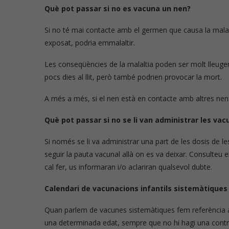
Què pot passar si no es vacuna un nen?
Si no té mai contacte amb el germen que causa la malalt
exposat, podria emmalaltir.
Les conseqüències de la malaltia poden ser molt lleug
pocs dies al llit, però també podrien provocar la mort.
A més a més, si el nen està en contacte amb altres nens
Què pot passar si no se li van administrar les vac
Si només se li va administrar una part de les dosis de
seguir la pauta vacunal allà on es va deixar. Consulteu 
cal fer, us informaran i/o aclariran qualsevol dubte.
Calendari de vacunacions infantils sistemàtiques
Quan parlem de vacunes sistemàtiques fem referència 
una determinada edat, sempre que no hi hagi una contr