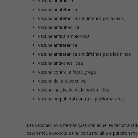
Vacuna antiràbica
Vacuna antitetànica
Vacuna antitetànica antidiftèrica per a nens
Vacuna antirubeòlica
Vacuna antixarampionosa
Vacuna antitetánica
Vacuna antitetánica antidiftérica para los niños
Vacuna antivaricel.losa
Vacuna contra la febre groga
Vacuna de la tuberculosi
Vacuna inactivada de la poliomielitis
Vacuna prepuberal contra el papiloma virus
Les vacunes no sistemàtiques són aquelles recomanades
estan més exposats a una certa malaltia o pateixen mal