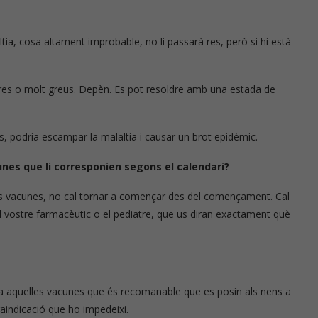
ia, cosa altament improbable, no li passarà res, però si hi està
eres o molt greus. Depèn. Es pot resoldre amb una estada de
, podria escampar la malaltia i causar un brot epidèmic.
unes que li corresponien segons el calendari?
 les vacunes, no cal tornar a començar des del començament. Cal
el vostre farmacèutic o el pediatre, que us diran exactament què
a aquelles vacunes que és recomanable que es posin als nens a
aindicació que ho impedeixi.