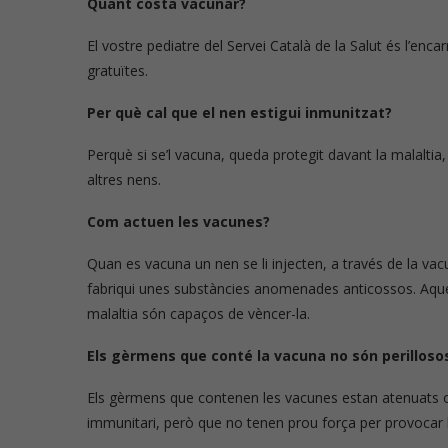
Quant costa vacunar?
El vostre pediatre del Servei Català de la Salut és l’enc
gratuïtes.
Per què cal que el nen estigui inmunitzat?
Perquè si se’l vacuna, queda protegit davant la malaltia,
altres nens.
Com actuen les vacunes?
Quan es vacuna un nen se li injecten, a través de la v
fabriqui unes substàncies anomenades anticossos. Aque
malaltia són capaços de vèncer-la.
Els gèrmens que conté la vacuna no són perilloso
Els gèrmens que contenen les vacunes estan atenuats o in
immunitari, però que no tenen prou força per provocar l