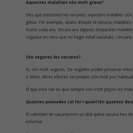
Aquestes malalties són molt greus?
Des que existeixen les vacunes, aquestes malalties són
Píndoles de nu
greus. Per exemple, abans d’existir la vacuna, malaltie
morts cada any. Encara ara algunes d’aquestes malaltie
ceguesa en nens que no hagin estat vacunats. I encara
Són segures les vacunes?
Sí, són molt segures. De vegades poden provocar efecte
o febre. Altres efectes secundaris són molt poc habitual
El que està clar és que sempre són molt pitjors les mala
Quantes punxades cal fer i quan?/En quantes dosi
El calendari de vacunacions us dirà quina vacuna heu de p
informar.