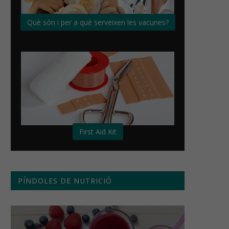
Què són i per a què serveixen les vacunes?
First Aid Kit
PÍNDOLES DE NUTRICIÓ