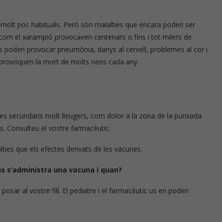
 molt poc habituals. Però són malalties que encara poden ser
trició
Píndoles de nutrició
s com el xarampió provocaven centenars o fins i tot milers de
s poden provocar pneumònia, danys al cervell, problemes al cor i
 provoquen la mort de molts nens cada any.
s secundaris molt lleugers, com dolor a la zona de la punxada
s. Consulteu el vostre farmacèutic.
lties que els efectes derivats de les vacunes.
s s’administra una vacuna i quan?
osar al vostre fill. El pediatre i el farmacèutic us en poden