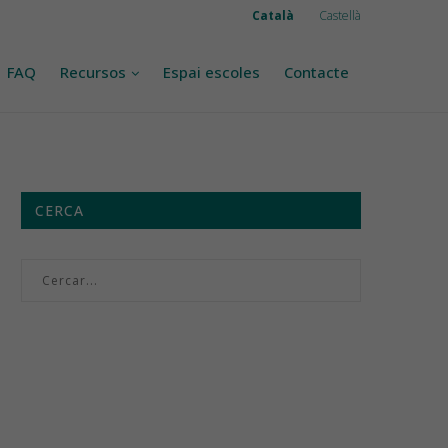
Català
Castellà
FAQ
Recursos
Espai escoles
Contacte
CERCA
Menú setmanal