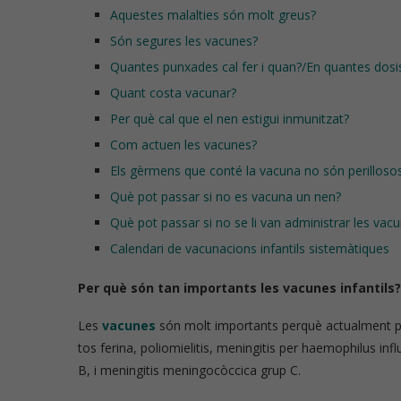
Aquestes malalties són molt greus?
Són segures les vacunes?
Quantes punxades cal fer i quan?/En quantes dosis
Quant costa vacunar?
Per què cal que el nen estigui inmunitzat?
Com actuen les vacunes?
Els gèrmens que conté la vacuna no són perilloso
Què pot passar si no es vacuna un nen?
Què pot passar si no se li van administrar les vac
Calendari de vacunacions infantils sistemàtiques
Per què són tan importants les vacunes infantils?
Les
vacunes
són molt importants perquè actualment pro
tos ferina, poliomielitis, meningitis per haemophilus infl
B, i meningitis meningocòccica grup C.