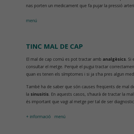
nas porten un medicament que fa pujar la pressió arteri
menú
TINC MAL DE CAP
El mal de cap comú es pot tractar amb
analgèsics
. Si
consultar el metge. Perquè el pugui tractar correctame
quan es tenen els símptomes i si ja s’ha pres algun medi
També ha de saber que són causes freqüents de mal de 
la
sinusitis
. En aquests casos, s’haurà de tractar la mala
és important que vagi al metge per tal de ser diagnosti
+ informació
menú