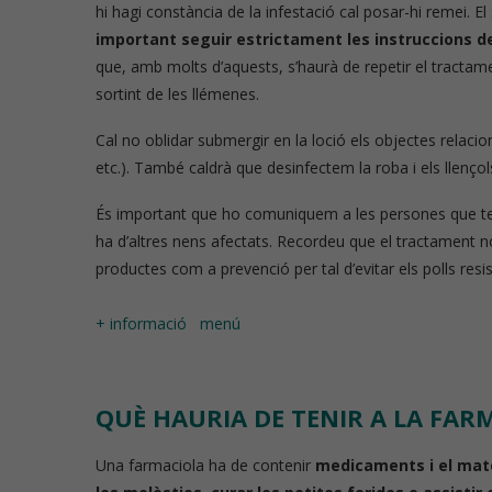
hi hagi constància de la infestació cal posar-hi remei. El
important seguir estrictament les instruccions d
que, amb molts d’aquests, s’haurà de repetir el tractam
sortint de les llémenes.
Cal no oblidar submergir en la loció els objectes relaci
etc.). També caldrà que desinfectem la roba i els llençols
És important que ho comuniquem a les persones que tenen
ha d’altres nens afectats. Recordeu que el tractament no
productes com a prevenció per tal d’evitar els polls resis
+ informació
menú
QUÈ HAURIA DE TENIR A LA FAR
Una farmaciola ha de contenir
medicaments i el mater