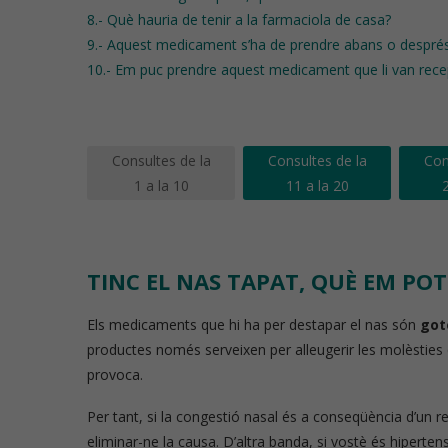
8.- Què hauria de tenir a la farmaciola de casa?
9.- Aquest medicament s’ha de prendre abans o després
10.- Em puc prendre aquest medicament que li van rece
Consultes de la
Consultes de la
Con
1 a la 10
11 a la 20
2
TINC EL NAS TAPAT, QUÈ EM PO
Els medicaments que hi ha per destapar el nas són
got
productes només serveixen per alleugerir les molèsties q
provoca.
Per tant, si la congestió nasal és a conseqüència d’un r
eliminar-ne la causa. D’altra banda, si vostè és hiperte