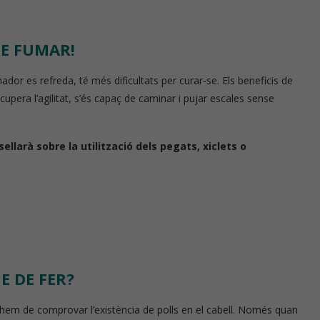
DE FUMAR!
dor es refreda, té més dificultats per curar-se. Els beneficis de
upera l’agilitat, s’és capaç de caminar i pujar escales sense
ellarà sobre la utilització dels pegats, xiclets o
E DE FER?
ll, hem de comprovar l’existència de polls en el cabell. Només quan