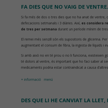
FA DIES QUE NO VAIG DE VENTR
Píndoles de nu
Si fa més de dos o tres dies que no ha anat de ventre, c
defecacions setmanals i 3 diàries. Així,
es considera r
de tres per setmana
durant un període mínim de tre
El remei més senzill són els supositoris de glicerina. Pe
augmentant el consum de fibra, la ingesta de líquids i e
Si amb això no en té prou o no li funciona, existeixen 
té dolors al ventre, és important que ho faci saber al 
medicaments podria estar contraindicat a causa d’altre
+ informació
menú
DES QUE LI HE CANVIAT LA LLET,