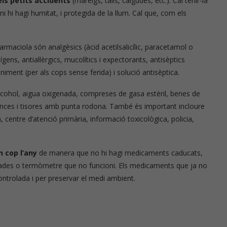
 els petits accidents
(mareigs, talls, caigudes, etc.). Cal tenir-la
ni hi hagi humitat, i protegida de la llum. Cal que, com els
rmaciola són analgèsics (àcid acetilsalicílic, paracetamol o
ígens, antial·lèrgics, mucolítics i expectorants, antisèptics
liniment (per als cops sense ferida) i solució antisèptica.
lcohol, aigua oxigenada, compreses de gasa estèril, benes de
pinces i tisores amb punta rodona. També és important incloure
a, centre d’atenció primària, informació toxicològica, policia,
 cop l’any
de manera que no hi hagi medicaments caducats,
ellades o termòmetre que no funcioni. Els medicaments que ja no
controlada i per preservar el medi ambient.