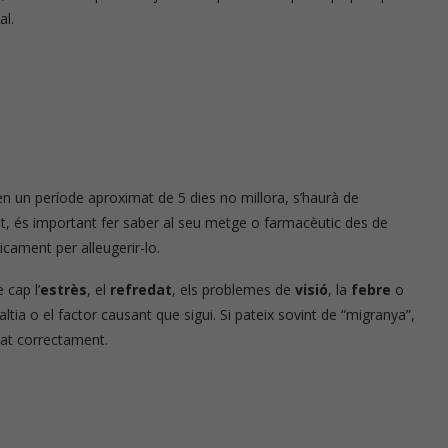
al.
 en un període aproximat de 5 dies no millora, s’haurà de
nt, és important fer saber al seu metge o farmacèutic des de
cament per alleugerir-lo.
cap l’
estrès
, el
refredat
, els problemes de
visió
, la
febre
o
ltia o el factor causant que sigui. Si pateix sovint de “migranya”,
cat correctament.