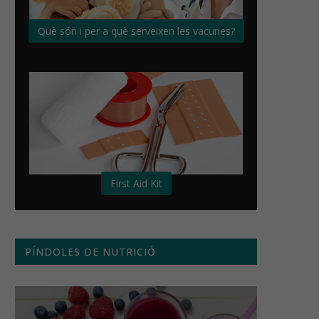
Què són i per a què serveixen les vacunes?
First Aid Kit
PÍNDOLES DE NUTRICIÓ