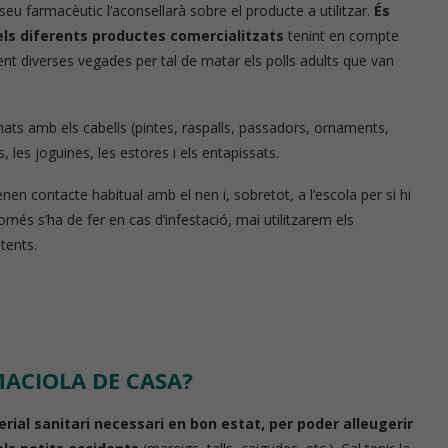
 seu farmacèutic l’aconsellarà sobre el producte a utilitzar.
És
els diferents productes comercialitzats
tenint en compte
ent diverses vegades per tal de matar els polls adults que van
onats amb els cabells (pintes, raspalls, passadors, ornaments,
, les joguines, les estores i els entapissats.
 contacte habitual amb el nen i, sobretot, a l’escola per si hi
més s’ha de fer en cas d’infestació, mai utilitzarem els
tents.
MACIOLA DE CASA?
ial sanitari necessari en bon estat, per poder alleugerir