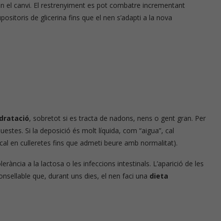
n el canvi. El restrenyiment es pot combatre incrementant
upositoris de glicerina fins que el nen s’adapti a la nova
idratació
, sobretot si es tracta de nadons, nens o gent gran. Per
estes. Si la deposició és molt líquida, com “aigua”, cal
cal en culleretes fins que admeti beure amb normalitat).
rància a la lactosa o les infeccions intestinals. L’aparició de les
onsellable que, durant uns dies, el nen faci una
dieta