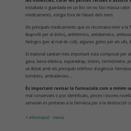
les molèsties, curar les petites ferides o assistir
instal·lada o guardada en un lloc on no faci massa calor 
medicaments, estigui fora de l’abast dels nens.
Els principals medicaments que es recomana tenir a la fa
ibuprofè per al dolor), antitèrmics, antidiarreics, antituss
faríngics (per al mal de coll), algunes gotes per als ulls, 
El material sanitari més important està composat per a
gasa, bena elàstica, esparadrap, tiretes, termòmetre, 
un llistat amb els principals telèfons d’urgència: farmàci
bombers, ambulàncies…
És important revisar la farmaciola com a mínim un
mal conservats o poc identificats, pinces i tisores rov
serveixin es portaran a la farmàcia per a la destrucció 
+ informació
menú