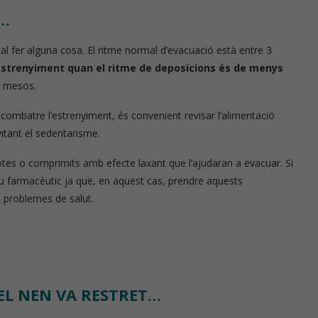
E…
trició
Píndoles de nutrició
al fer alguna cosa. El ritme normal d’evacuació està entre 3
estrenyiment quan el ritme de deposicions és de menys
s mesos.
r combatre l’estrenyiment, és convenient revisar l’alimentació
vitant el sedentarisme.
gotes o comprimits amb efecte laxant que l’ajudaran a evacuar. Si
seu farmacèutic ja que, en aquest cas, prendre aquests
s problemes de salut.
 EL NEN VA RESTRET…