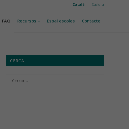
Català
Castellà
FAQ
Recursos
Espai escoles
Contacte
CERCA
Menú setmanal