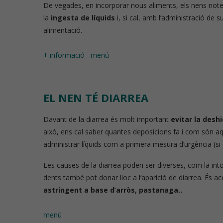
De vegades, en incorporar nous aliments, els nens note
la
ingesta de líquids
i, si cal, amb l’administració de s
alimentació.
+ informació
menú
EL NEN TÉ DIARREA
Davant de la diarrea és molt important
evitar la desh
això, ens cal saber quantes deposicions fa i com són aqu
administrar líquids com a primera mesura d’urgència (si 
Les causes de la diarrea poden ser diverses, com la intole
dents també pot donar lloc a l’aparició de diarrea. És ac
astringent a base d’arròs, pastanaga..
.
menú