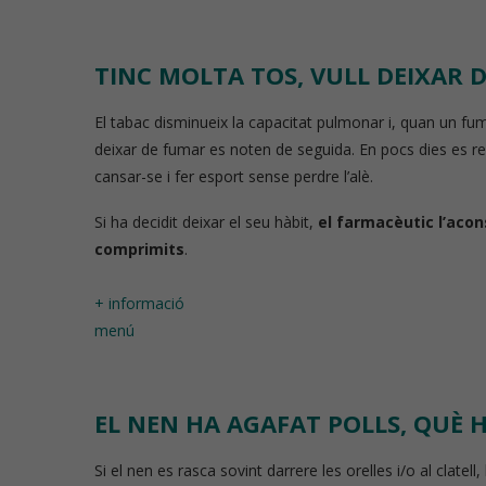
TINC MOLTA TOS, VULL DEIXAR 
El tabac disminueix la capacitat pulmonar i, quan un fuma
deixar de fumar es noten de seguida. En pocs dies es rec
cansar-se i fer esport sense perdre l’alè.
Si ha decidit deixar el seu hàbit,
el farmacèutic l’acons
comprimits
.
+ informació
menú
EL NEN HA AGAFAT POLLS, QUÈ H
Si el nen es rasca sovint darrere les orelles i/o al clate