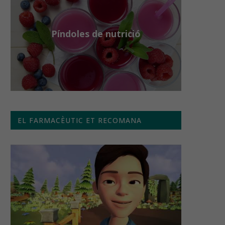
Píndoles de nutrició
EL FARMACÈUTIC ET RECOMANA