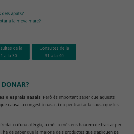
 dels àpats?
ptar a la meva mare?
sultes de la
Consultes de la
1 a la 30
31 a la 40
T DONAR?
es o esprais nasals
. Però és important saber que aquests
ue causa la congestió nasal, i no per tractar la causa que les
efredat o d’una al·lèrgia, a més a més ens haurem de tractar per
ns, ha de saber que la majoria dels productes que s’apliquen pel