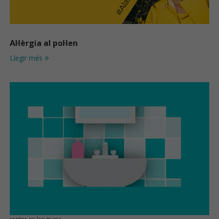
Al·lèrgia al pol·len
Llegir més