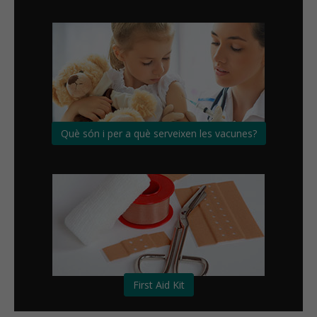
Què són i per a què serveixen les vacunes?
First Aid Kit