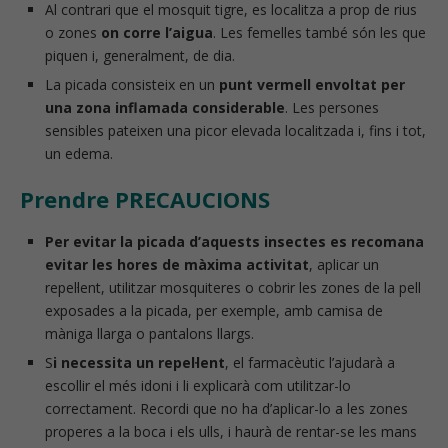
Al contrari que el mosquit tigre, es localitza a prop de rius
o zones
on corre l’aigua
. Les femelles també són les que
piquen i, generalment, de dia.
La picada consisteix en un
punt vermell envoltat per
una zona inflamada considerable
. Les persones
sensibles pateixen una picor elevada localitzada i, fins i tot,
un edema.
Prendre PRECAUCIONS
Per evitar la picada d’aquests insectes es recomana
evitar les hores de màxima activitat
, aplicar un
repel·lent, utilitzar mosquiteres o cobrir les zones de la pell
exposades a la picada, per exemple, amb camisa de
màniga llarga o pantalons llargs.
S
i necessita un repel·lent
, el farmacèutic l’ajudarà a
escollir el més idoni i li explicarà com utilitzar-lo
correctament. Recordi que no ha d’aplicar-lo a les zones
properes a la boca i els ulls, i haurà de rentar-se les mans