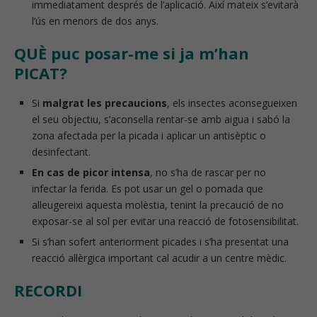
immediatament després de l’aplicació. Així mateix s’evitarà
l’ús en menors de dos anys.
QUÈ puc posar-me si ja m’han
PICAT?
Si
malgrat les precaucions
, els insectes aconsegueixen
el seu objectiu, s’aconsella rentar-se amb aigua i sabó la
zona afectada per la picada i aplicar un antisèptic o
desinfectant.
En cas de picor intensa
, no s’ha de rascar per no
infectar la ferida. Es pot usar un gel o pomada que
alleugereixi aquesta molèstia, tenint la precaució de no
exposar-se al sol per evitar una reacció de fotosensibilitat.
Si s’han sofert anteriorment picades i s’ha presentat una
reacció al·lèrgica important cal acudir a un centre mèdic.
RECORDI