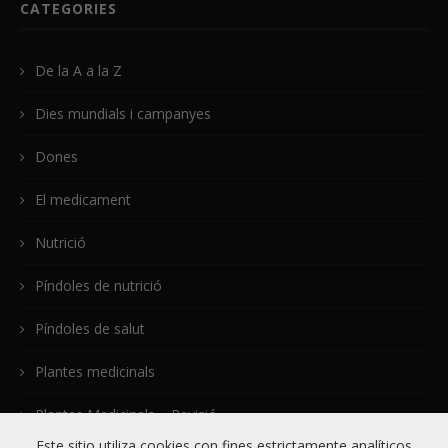
CATEGORIES
De la A a la Z
Dies mundials i campanyes
Dones
El medicament
Nutrició
Píndoles de nutrició
Píndoles de salut
Plantes medicinals
Plantes Medicinals – Revisió
Este sitio utiliza cookies con fines estrictamente analíticos