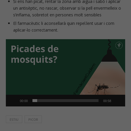
Si ens han picat, rentar la zona amb aigua i sabó i aplicar
un antisèptic, no rascar, observar si la pell envermelleix o
s’inflama, sobretot en persones molt sensibles
El farmacèutic li aconsellarà quin repel.lent usar i com
aplicar-lo correctament.
Reproductor
de
vídeo
00:00
00:58
ESTIU
PICOR