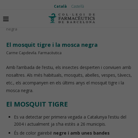
Català
Castellà
Inici
Temes d’actualitat
El mosquit tigre i la mosca
negra
El mosquit tigre i la mosca negra
Carme Capdevila. Farmacèutica
Amb l’arribada de l’estiu, els insectes desperten i conviuen amb
nosaltres. Als més habituals, mosquits, abelles, vespes, tàvecs,
etc., els acompanyen en els últims anys el mosquit tigre i la
mosca negra.
El MOSQUIT TIGRE
Es va detectar per primera vegada a Catalunya l’estiu del
2004 i actualment ja s’ha estès a 26 municipis.
És de color gairebé
negre i amb unes bandes