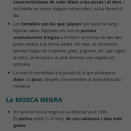
característiques de color blanc a les potes i el dors
, i
sol habitar en zones d’aigües estancades i actua durant el
dia.
Les
femelles són les que ‘piquen’
per xuclar la sang i
injectar saliva. Dipositen els ous en
petites
acumulacions
d’aigua
a l’ombra i en menys de deu dies
poden arribar a la forma adulta. Per això, es recomana
eliminar l’aigua de recipients, plats, joguines, etc. que siguin
al balcó, la terrassa o el jardí almenys una vegada per
setmana.
La reacció immediata a la picada és la que produeix el
dolor
i la
picor
, després s’envermelleix la zona afectada i
s’inflama.
La MOSCA NEGRA
En canvi la mosca negra es va detectar ja el 1996.
És
petita
(entre 2 i 6 mm),
de cos rabassut i ales més
grans
.