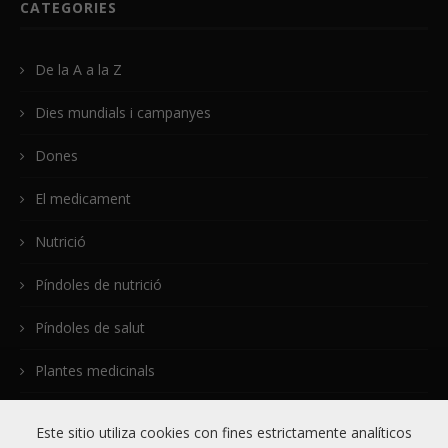
CATEGORIES
De la A a la Z
Dies mundials i campanyes
Dones
El medicament
Nutrició
Píndoles de nutrició
Píndoles de salut
Plantes medicinals
Plantes Medicinals – Revisió
Este sitio utiliza cookies con fines estrictamente analíticos