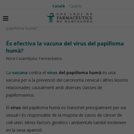
Català
Castellà
Inici
Vida saludable
És efectiva la vacuna del virus del
papil·loma humà?
És efectiva la vacuna del virus del papil·loma
humà?
Núria Casamitjana. Farmacèutica
La
vacuna
contra el
virus
del papil·loma humà
és una
vacuna per a la prevenció del carcinoma cervical i altres lesions
relacionades causalment amb diverses classes de
papil·lomavirus.
El
virus
del papil·loma humà es transmet principalment per via
sexual i és responsable de la majoria de casos de càncer de
coll uterí. Altres factors genètics i ambientals també incideixen
en la seva aparició.