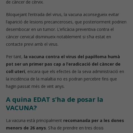
de càncer de cèrvix.
Bloquejant l’entrada del virus, la vacuna aconsegueix evitar
l’aparició de lesions precanceroses, que posteriorment podrien
desembocar en un tumor. L’eficàcia preventiva contra el
càncer cervical disminueix notablement si s’ha estat en
contacte previ amb el virus.
Per tant,
la vacuna contra el virus del papil·loma humà
pot ser un primer pas cap a l’eradicació del càncer de
coll uterí
, encara que els efectes de la seva administració en
la incidència de la malaltia no es podran percebre fins que
hagin passat més de vint anys.
A quina EDAT s’ha de posar la
VACUNA?
La vacuna està principalment
recomanada per a les dones
menors de 26 anys
. S’ha de prendre en tres dosis