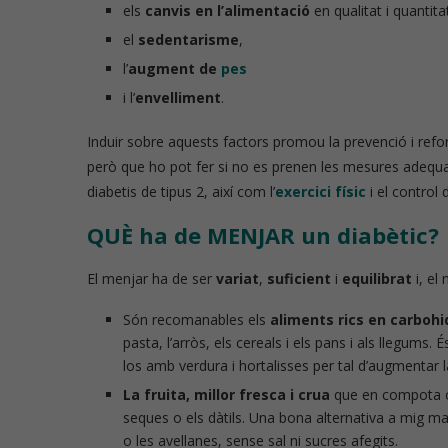
els
canvis en l’alimentació
en qualitat i quantita
el
sedentarisme
,
l’
augment de
pes
i l’
envelliment
.
Induir sobre aquests factors promou la prevenció i refo
però que ho pot fer si no es prenen les mesures adequa
diabetis de tipus 2, així com l’
exercici físic
i el control 
QUÈ ha de MENJAR un diabètic?
El menjar ha de ser
variat
,
suficient
i
equilibrat
i, el
Són recomanables els
aliments rics en carboh
pasta, l’arròs, els cereals i els pans i als llegums
los amb verdura i hortalisses per tal d’augmentar la
La fruita, millor fresca i crua
que en compota o 
seques o els dàtils. Una bona alternativa a mig ma
o les avellanes, sense sal ni sucres afegits.