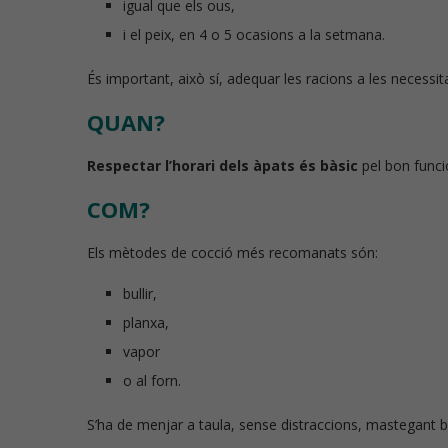
igual que els ous,
i el peix, en 4 o 5 ocasions a la setmana.
És important, això sí, adequar les racions a les necessi
QUAN?
Respectar l’horari dels àpats és bàsic
pel bon funci
COM?
Els mètodes de cocció més recomanats són:
bullir,
planxa,
vapor
o al forn.
S’ha de menjar a taula, sense distraccions, mastegant bé