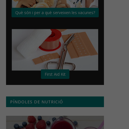
Què són i per a què serveixen les vacunes?
First Aid Kit
PÍNDOLES DE NUTRICIÓ