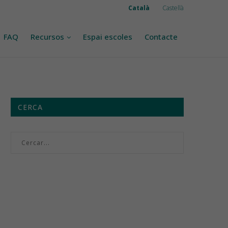
Català
Castellà
FAQ
Recursos
Espai escoles
Contacte
CERCA
Menú setmanal