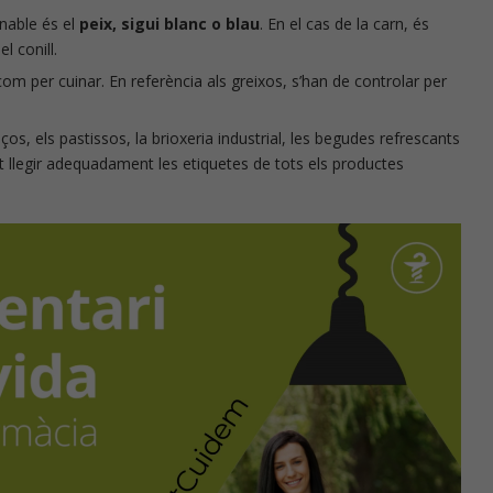
nable és el
peix, sigui blanc o blau
. En el cas de la carn, és
el conill.
trició
Píndoles de nutrició
com per cuinar. En referència als greixos, s’han de controlar per
os, els pastissos, la brioxeria industrial, les begudes refrescants
nt llegir adequadament les etiquetes de tots els productes