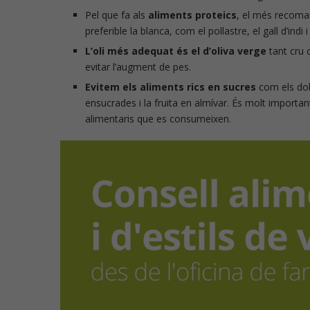
Pel que fa als
aliments proteics
, el més recoma
preferible la blanca, com el pollastre, el gall d’indi i 
Píndoles de nu
L’oli més adequat és el d’oliva verge
tant cru 
evitar l’augment de pes.
Evitem els aliments rics en sucres
com els dolç
ensucrades i la fruita en almívar. És molt importa
alimentaris que es consumeixen.