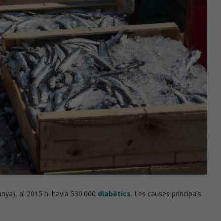
unya), al 2015 hi havia 530.000
diabètics
. Les causes principals