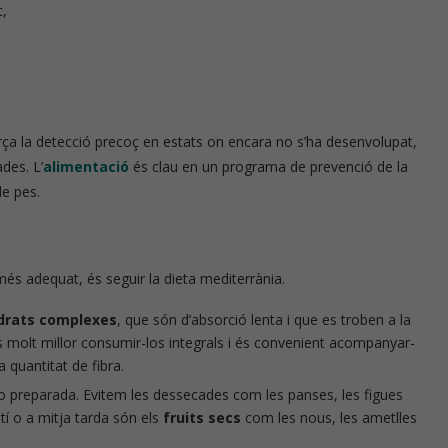
t,
rça la detecció precoç en estats on encara no s’ha desenvolupat,
des. L’
alimentació
és clau en un programa de prevenció de la
de pes.
 més adequat, és seguir la dieta mediterrània.
idrats complexes
, que són d’absorció lenta i que es troben a la
. És molt millor consumir-los integrals i és convenient acompanyar-
 quantitat de fibra.
preparada. Evitem les dessecades com les panses, les figues
tí o a mitja tarda són els
fruits secs
com les nous, les ametlles