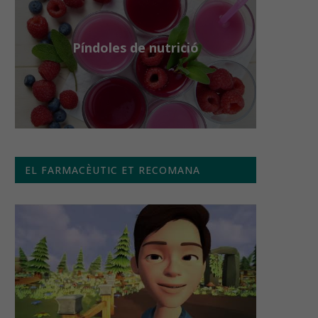
Píndoles de nutrició
EL FARMACÈUTIC ET RECOMANA