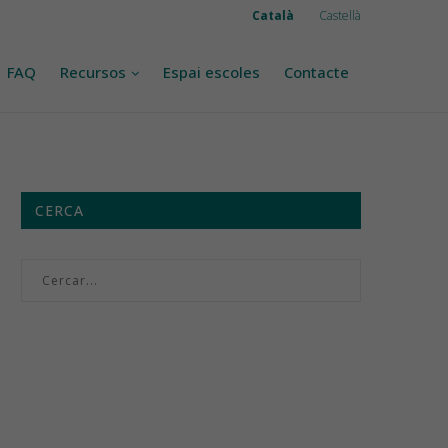
Català
Castellà
FAQ
Recursos
Espai escoles
Contacte
CERCA
Menú setmanal