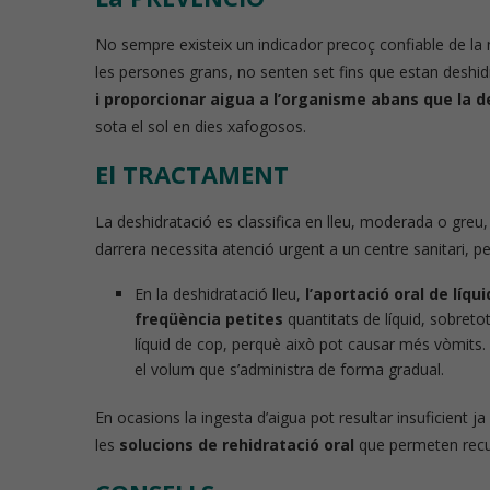
No sempre existeix un indicador precoç confiable de la 
les persones grans, no senten set fins que estan deshid
i proporcionar aigua a l’organisme abans que la 
sota el sol en dies xafogosos.
El TRACTAMENT
La deshidratació es classifica en lleu, moderada o greu
darrera necessita atenció urgent a un centre sanitari, pe
En la deshidratació lleu,
l’aportació oral de líqui
freqüència petites
quantitats de líquid, sobret
líquid de cop, perquè això pot causar més vòmits
el volum que s’administra de forma gradual.
En ocasions la ingesta d’aigua pot resultar insuficient j
les
solucions de rehidratació oral
que permeten recup