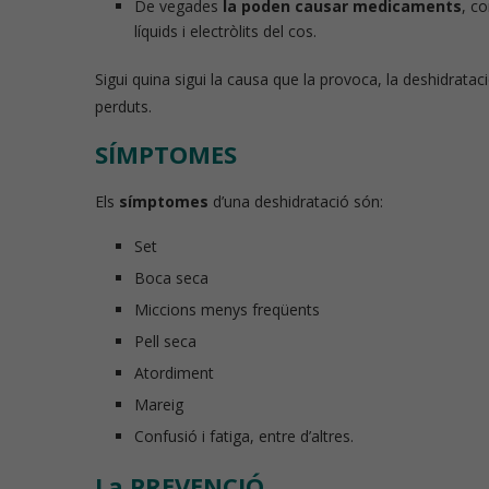
De vegades
la poden causar medicaments
, c
líquids i electròlits del cos.
Píndoles de nu
Sigui quina sigui la causa que la provoca, la deshidrataci
perduts.
SÍMPTOMES
Els
símptomes
d’una deshidratació són:
Set
Boca seca
Miccions menys freqüents
Pell seca
Atordiment
Mareig
Confusió i fatiga, entre d’altres.
La PREVENCIÓ