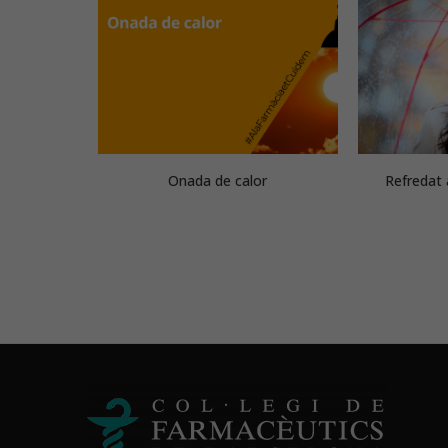
aguda?
Onada de calor
Refredat