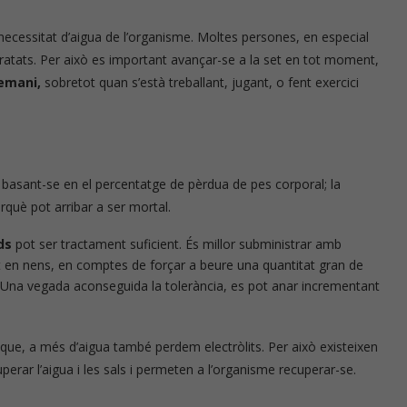
necessitat d’aigua de l’organisme. Moltes persones, en especial
ratats. Per això es important avançar-se a la set en tot moment,
demani,
sobretot quan s’està treballant, jugant, o fent exercici
, basant-se en el percentatge de pèrdua de pes corporal; la
rquè pot arribar a ser mortal.
ds
pot ser tractament suficient. És millor subministrar amb
ot en nens, en comptes de forçar a beure una quantitat gran de
. Una vegada aconseguida la tolerància, es pot anar incrementant
a que, a més d’aigua també perdem electròlits. Per això existeixen
erar l’aigua i les sals i permeten a l’organisme recuperar-se.