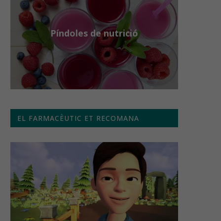
Píndoles de nutrició
EL FARMACÈUTIC ET RECOMANA