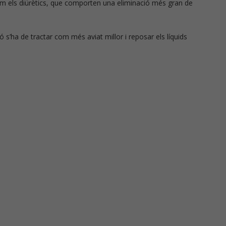
om els diürètics, que comporten una eliminació més gran de
trició
Píndoles de nutrició
ó s’ha de tractar com més aviat millor i reposar els líquids