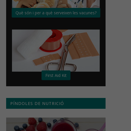
Què són i per a què serveixen les vacunes?
First Aid Kit
PÍNDOLES DE NUTRICIÓ