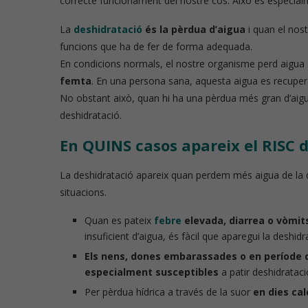
correcte funcionament del nostre cos. Això és especialm
La
deshidratació
és la pèrdua d’aigua
i quan el nostr
funcions que ha de fer de forma adequada.
En condicions normals, el nostre organisme perd aigua
femta
. En una persona sana, aquesta aigua es recupera
No obstant això, quan hi ha una pèrdua més gran d’aigu
deshidratació.
En QUINS casos apareix el RISC
La deshidratació apareix quan perdem més aigua de la q
situacions.
Quan es pateix
febre
elevada, diarrea o vòmit
insuficient d’aigua, és fàcil que aparegui la deshidr
Els nens, dones embarassades o en període d
especialment susceptibles
a patir deshidrataci
Per pèrdua hídrica a través de la suor
en dies ca