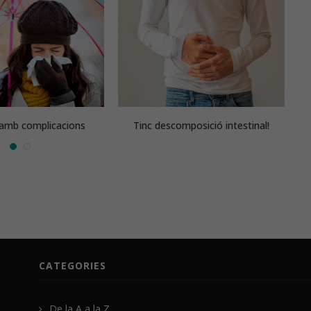
 amb complicacions
Tinc descomposició intestinal!
CATEGORIES
De la A a la Z