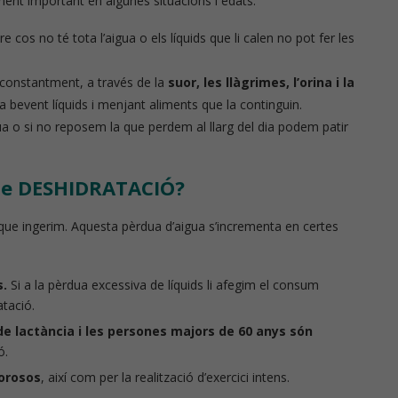
ent important en algunes situacions i edats.
e cos no té tota l’aigua o els líquids que li calen no pot fer les
 constantment, a través de la
suor, les llàgrimes, l’orina i la
 bevent líquids i menjant aliments que la continguin.
a o si no reposem la que perdem al llarg del dia podem patir
 de DESHIDRATACIÓ?
ue ingerim. Aquesta pèrdua d’aigua s’incrementa en certes
s.
Si a la pèrdua excessiva de líquids li afegim el consum
atació.
e lactància i les persones majors de 60 anys són
ó.
lorosos
, així com per la realització d’exercici intens.