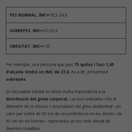
PES NORMAL.
IMC=
18,5-24,9
SOBREPES.
IMC=
25-29,9
OBESITAT.
IMC=
>30
Per exemple, una persona que pesi
75 quilos i faci 1,65
d’alçada tindrà un IMC de 27,6
, és a dir, presentarà
sobrepès
.
En l’actualitat també es dóna molta importància a la
distribució del greix corporal
, i un bon indicador n’és el
diàmetre de la cintura. L’acumulació del greix abdominal –un
valor per sobre de 82 cm de circumferència en les dones i de
95 cm en els homes– representa un risc més elevat de
diverses malalties.