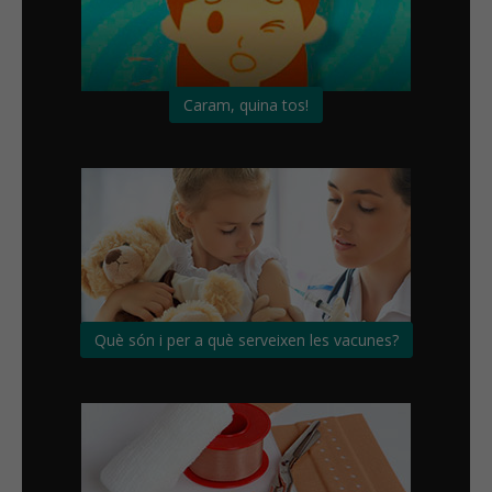
Caram, quina tos!
Què són i per a què serveixen les vacunes?