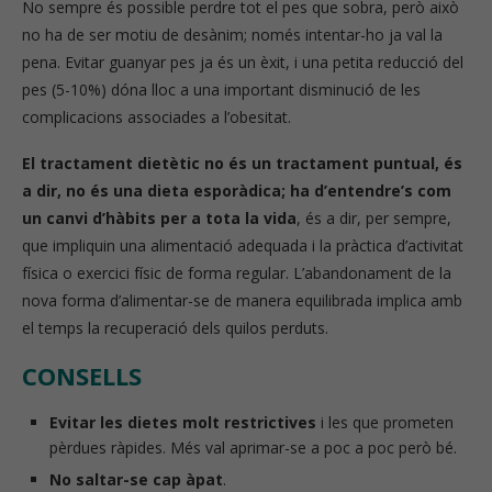
No sempre és possible perdre tot el pes que sobra, però això
no ha de ser motiu de desànim; només intentar-ho ja val la
pena. Evitar guanyar pes ja és un èxit, i una petita reducció del
pes (5-10%) dóna lloc a una important disminució de les
complicacions associades a l’obesitat.
El tractament dietètic no és un tractament puntual, és
a dir, no és una dieta esporàdica; ha d’entendre’s com
un canvi d’hàbits per a tota la vida
, és a dir, per sempre,
que impliquin una alimentació adequada i la pràctica d’activitat
física o exercici físic de forma regular. L’abandonament de la
nova forma d’alimentar-se de manera equilibrada implica amb
el temps la recuperació dels quilos perduts.
CONSELLS
Evitar les dietes molt restrictives
i les que prometen
pèrdues ràpides. Més val aprimar-se a poc a poc però bé.
No saltar-se cap àpat
.