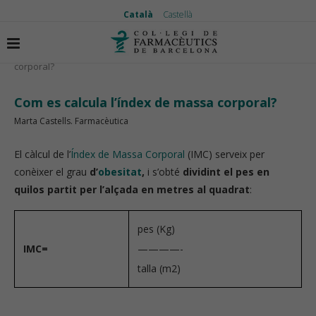
Català
Castellà
Inici
Vida saludable
Com es calcula l’índex de massa
corporal?
Com es calcula l’índex de massa corporal?
Marta Castells. Farmacèutica
El càlcul de l’
Índex de Massa Corporal
(IMC) serveix per
conèixer el grau
d’
obesitat
,
i s’obté
dividint el pes en
quilos partit per l’alçada en metres al quadrat
:
pes (Kg)
IMC=
————-
talla (m2)