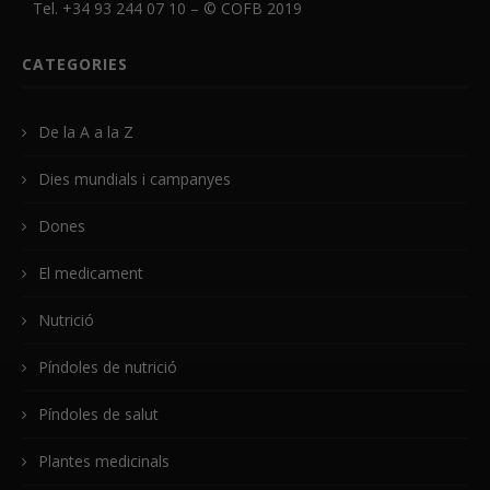
Tel. +34 93 244 07 10 – ©
COFB
2019
CATEGORIES
De la A a la Z
Dies mundials i campanyes
Dones
El medicament
Nutrició
Píndoles de nutrició
Píndoles de salut
Plantes medicinals