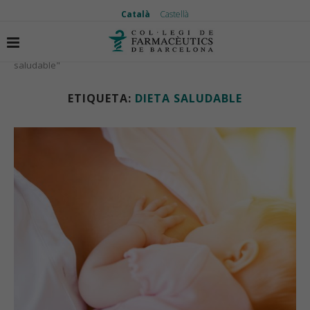
Català
Castellà
Inici
Etiquetes
Articles etiquetas amb "dieta
saludable"
ETIQUETA:
DIETA SALUDABLE