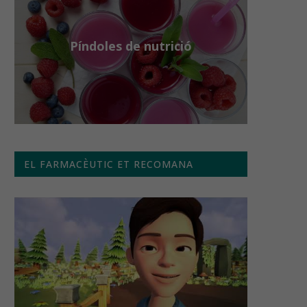
Píndoles de nutrició
EL FARMACÈUTIC ET RECOMANA