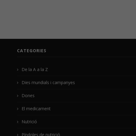
CATEGORIES
De la A a la Z
Dies mundials i campanyes
Dones
El medicament
Nutrició
Píndoles de nutrició