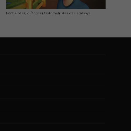
Font: Col·legi d'Òptics i Optometristes de Catalunya.