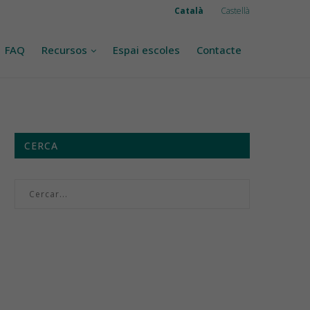
Català
Castellà
FAQ
Recursos
Espai escoles
Contacte
CERCA
Menú setmanal