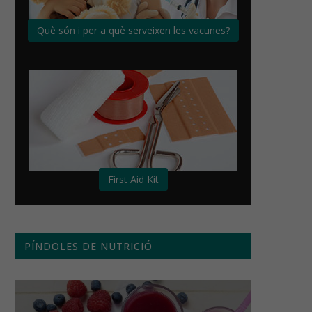
Què són i per a què serveixen les vacunes?
First Aid Kit
PÍNDOLES DE NUTRICIÓ