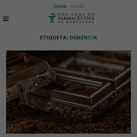
Català
Castellà
Inici
Etiquetes
Articles etiquetas amb "demència"
ETIQUETA:
DEMÈNCIA