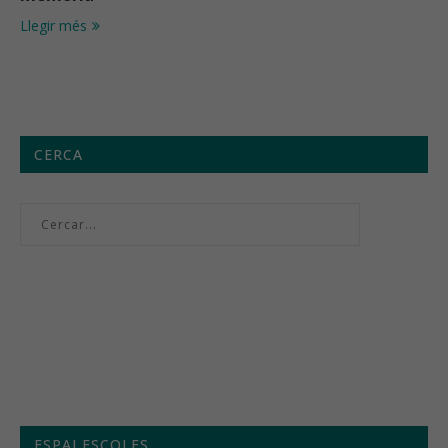
Llegir més
CERCA
Menú setmanal
ESPAI ESCOLES