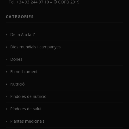
Tel. +34 93 244 07 10 – ©
COFB
2019
CATEGORIES
De la A a la Z
Dies mundials i campanyes
Dones
El medicament
Nutrició
Píndoles de nutrició
Píndoles de salut
Plantes medicinals