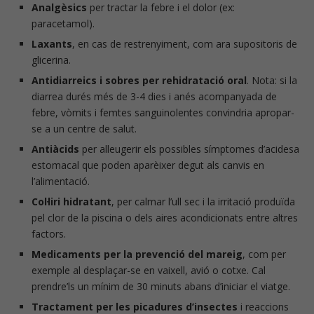
Analgèsics
per tractar la febre i el dolor (ex:
paracetamol).
Laxants
, en cas de restrenyiment, com ara supositoris de
glicerina.
Antidiarreics i sobres per rehidratació oral
. Nota: si la
diarrea durés més de 3-4 dies i anés acompanyada de
febre, vòmits i femtes sanguinolentes convindria apropar-
se a un centre de salut.
Antiàcids
per alleugerir els possibles símptomes d’acidesa
estomacal que poden aparèixer degut als canvis en
l’alimentació.
Col·liri hidratant
, per calmar l’ull sec i la irritació produïda
pel clor de la piscina o dels aires acondicionats entre altres
factors.
Medicaments per la prevenció del mareig
, com per
exemple al desplaçar-se en vaixell, avió o cotxe. Cal
prendre’ls un mínim de 30 minuts abans d’iniciar el viatge.
Tractament per les picadures d’insectes
i reaccions