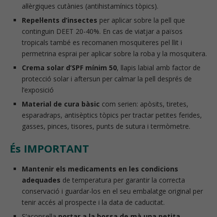
al·lèrgiques cutànies (antihistamínics tòpics).
Repel·lents d’insectes
per aplicar sobre la pell que
continguin DEET 20-40%. En cas de viatjar a països
tropicals també es recomanen mosquiteres pel llit i
permetrina esprai per aplicar sobre la roba y la mosquitera.
Crema solar d’SPF mínim 50
, llapis labial amb factor de
protecció solar i aftersun per calmar la pell després de
l’exposició
Material de cura bàsic
com serien: apòsits, tiretes,
esparadraps, antisèptics tòpics per tractar petites ferides,
gasses, pinces, tisores, punts de sutura i termòmetre.
És IMPORTANT
Mantenir els medicaments en les condicions
adequades
de temperatura per garantir la correcta
conservació i guardar-los en el seu embalatge original per
tenir accés al prospecte i la data de caducitat.
S’aconsella
portar a la bossa de mà una petita