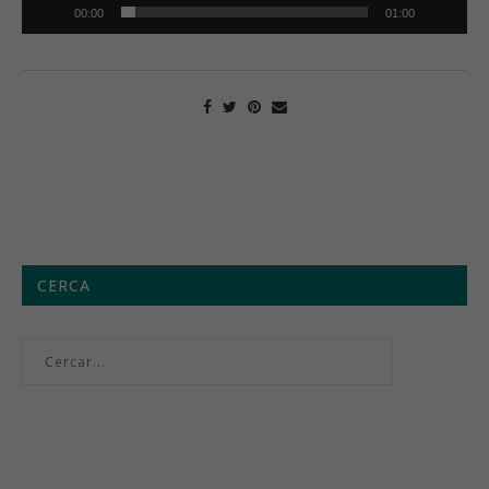
00:00
01:00
CERCA
Menú setmanal