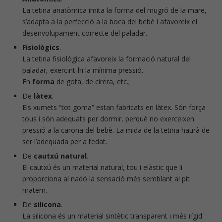
La tetina anatòmica imita la forma del mugró de la mare,
s’adapta a la perfecció a la boca del bebè i afavoreix el
desenvolupament correcte del paladar.
Fisiològics
.
La tetina fisiològica afavoreix la formació natural del
paladar, exercint-hi la mínima pressió.
En
forma
de gota, de cirera, etc.;
De
làtex
.
Els xumets “tot goma” estan fabricats en làtex. Són força
tous i són adequats per dormir, perquè no exerceixen
pressió a la carona del bebè. La mida de la tetina haurà de
ser l’adequada per a l’edat.
De
cautxú natural
.
El cautxú és un material natural, tou i elàstic que li
proporciona al nadó la sensació més semblant al pit
matern.
De
silicona
.
La silicona és un material sintètic transparent i més rígid.