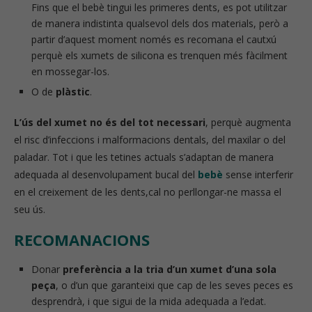
Fins que el bebè tingui les primeres dents, es pot utilitzar
de manera indistinta qualsevol dels dos materials, però a
partir d’aquest moment només es recomana el cautxú
perquè els xumets de silicona es trenquen més fàcilment
en mossegar-los.
O de
plàstic
.
L’ús del xumet no és del tot necessari
, perquè augmenta
el risc d’infeccions i malformacions dentals, del maxilar o del
paladar. Tot i que les tetines actuals s’adaptan de manera
adequada al desenvolupament bucal del
bebè
sense interferir
en el creixement de les dents,cal no perllongar-ne massa el
seu ús.
RECOMANACIONS
Donar
preferència a la tria d’un xumet d’una sola
peça
, o d’un que garanteixi que cap de les seves peces es
desprendrà, i que sigui de la mida adequada a l’edat.