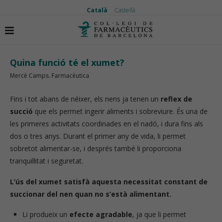
Català
Castellà
Inici
Vida saludable
Quina funció té el xumet?
Quina funció té el xumet?
Mercè Camps. Farmacèutica
Fins i tot abans de néixer, els nens ja tenen un
reflex de
succió
que els permet ingerir aliments i sobreviure. És una de
les primeres activitats coordinades en el nadó, i dura fins als
dos o tres anys. Durant el primer any de vida, li permet
sobretot alimentar-se, i després també li proporciona
tranquil·litat i seguretat.
L’ús del xumet satisfà aquesta necessitat constant de
succionar del nen quan no s’està alimentant.
Li produeix un
efecte agradable
, ja que li permet