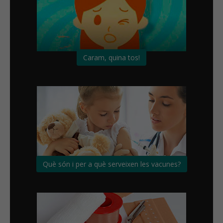
Caram, quina tos!
Què són i per a què serveixen les vacunes?