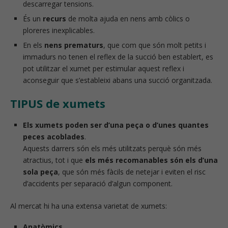
descarregar tensions.
És un
recurs
de molta ajuda en nens amb còlics o
ploreres inexplicables.
En els
nens prematurs
, que com que són molt petits i
immadurs no tenen el reflex de la succió ben establert, es
pot utilitzar el xumet per estimular aquest reflex i
aconseguir que s’estableixi abans una succió organitzada.
TIPUS de xumets
Els xumets poden ser d’una peça o d’unes quantes
peces acoblades
.
Aquests darrers són els més utilitzats perquè són més
atractius, tot i que
els més recomanables són els d’una
sola peça
, que són més fàcils de netejar i eviten el risc
d’accidents per separació d’algun component.
Al mercat hi ha una extensa varietat de xumets:
Anatòmics
.