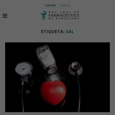
Català
Castellà
Inici
Etiquetes
Articles etiquetas amb "sal"
ETIQUETA:
SAL