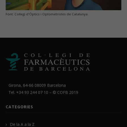
Font: Col·legi d'Òptics i Optometristes de Catalunya.
Girona, 64-66 08009 Barcelona
Tel. +34 93 244 07 10 – ©
COFB
2019
CATEGORIES
De la A a la Z