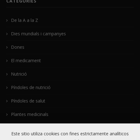
CATEGORIES
De la A a la Z
Dies mundials i campanyes
Dones
El medicament
Nutrició
Píndoles de nutrició
Píndoles de salut
Plantes medicinals
Plantes Medicinals – Revisió
Este sitio utiliza cookies con fines estrictamente analíticos