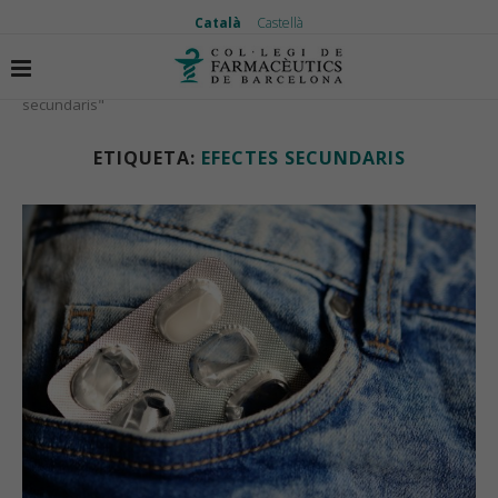
Català
Castellà
Inici
Etiquetes
Articles etiquetas amb "efectes
secundaris"
ETIQUETA:
EFECTES SECUNDARIS