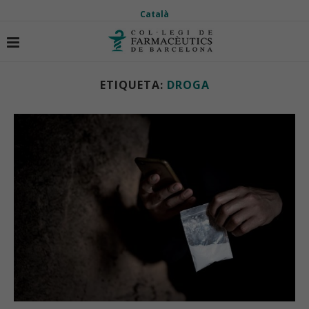
Català
Inici
Etiquetes
Articles etiquetas amb "droga"
ETIQUETA:
DROGA