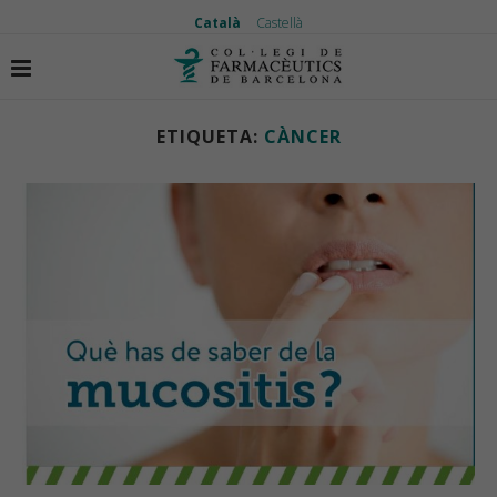
Català
Castellà
Inici
Etiquetes
Articles etiquetas amb "càncer"
ETIQUETA:
CÀNCER