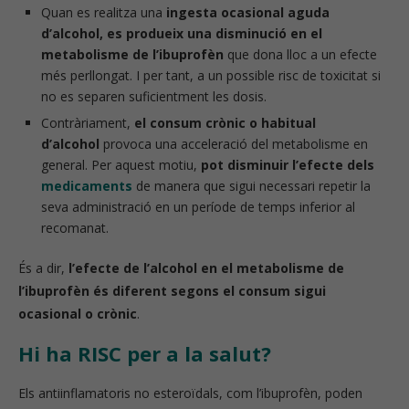
Quan es realitza una
ingesta ocasional aguda
d’alcohol, es produeix una disminució en el
metabolisme de l’ibuprofèn
que dona lloc a un efecte
més perllongat. I per tant, a un possible risc de toxicitat si
no es separen suficientment les dosis.
Contràriament,
el consum crònic o habitual
d’alcohol
provoca una acceleració del metabolisme en
general. Per aquest motiu,
pot disminuir l’efecte dels
medicaments
de manera que sigui necessari repetir la
seva administració en un període de temps inferior al
recomanat.
És a dir,
l’efecte de l’alcohol en el metabolisme de
l’ibuprofèn és diferent segons el consum sigui
ocasional o crònic
.
Hi ha RISC per a la salut?
Els antiinflamatoris no esteroïdals, com l’ibuprofèn, poden