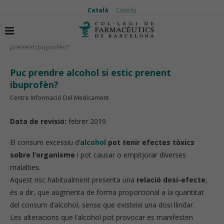
Català
Castellà
Inici
El medicament
Puc prendre alcohol si estic
prenent ibuprofèn?
Puc prendre alcohol si estic prenent
ibuprofèn?
Centre Informació Del Medicament
Data de revisió:
febrer 2019
El consum excessiu d’
alcohol
pot tenir efectes tòxics
sobre l’organisme
i pot causar o empitjorar diverses
malalties.
Aquest risc habitualment presenta una
relació dosi-efecte
,
és a dir, que augmenta de forma proporcional a la qüantitat
del consum d’alcohol, sense que existeixi una dosi llindar.
Les alteracions que l’alcohol pot provocar es manifesten