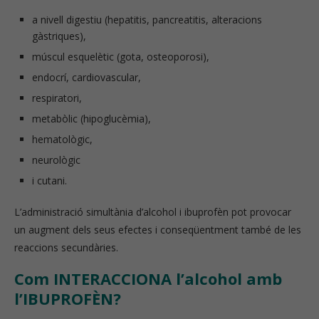
a nivell digestiu (hepatitis, pancreatitis, alteracions
gàstriques),
múscul esquelètic (gota, osteoporosi),
endocrí, cardiovascular,
respiratori,
metabòlic (hipoglucèmia),
hematològic,
neurològic
i cutani.
L’administració simultània d’alcohol i ibuprofèn pot provocar
un augment dels seus efectes i conseqüentment també de les
reaccions secundàries.
Com INTERACCIONA l’alcohol amb
l’IBUPROFÈN?