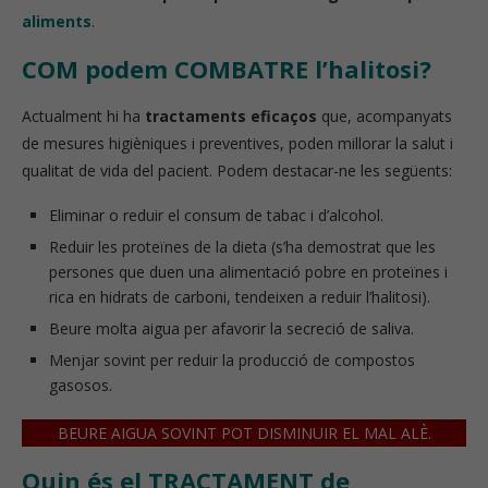
aliments
.
COM podem COMBATRE l’halitosi?
Actualment hi ha
tractaments eficaços
que, acompanyats
de mesures higièniques i preventives, poden millorar la salut i
qualitat de vida del pacient. Podem destacar-ne les següents:
Eliminar o reduir el consum de tabac i d’alcohol.
Reduir les proteïnes de la dieta (s’ha demostrat que les
persones que duen una alimentació pobre en proteïnes i
rica en hidrats de carboni, tendeixen a reduir l’halitosi).
Beure molta aigua per afavorir la secreció de saliva.
Menjar sovint per reduir la producció de compostos
gasosos.
BEURE AIGUA SOVINT POT DISMINUIR EL MAL ALÈ.
Quin és el TRACTAMENT de