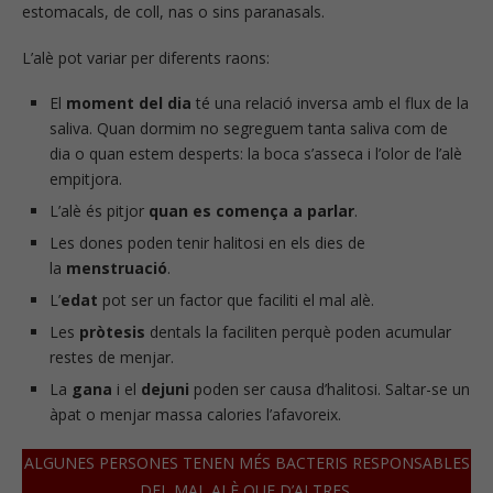
estomacals, de coll, nas o sins paranasals.
L’alè pot variar per diferents raons:
El
moment del dia
té una relació inversa amb el flux de la
saliva. Quan dormim no segreguem tanta saliva com de
dia o quan estem desperts: la boca s’asseca i l’olor de l’alè
empitjora.
L’alè és pitjor
quan es comença a parlar
.
Les dones poden tenir halitosi en els dies de
la
menstruació
.
L’
edat
pot ser un factor que faciliti el mal alè.
Les
pròtesis
dentals la faciliten perquè poden acumular
restes de menjar.
La
gana
i el
dejuni
poden ser causa d’halitosi. Saltar-se un
àpat o menjar massa calories l’afavoreix.
ALGUNES PERSONES TENEN MÉS BACTERIS RESPONSABLES
DEL MAL ALÈ QUE D’ALTRES.