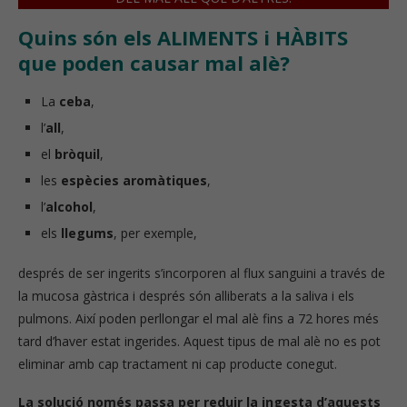
Quins són els ALIMENTS i HÀBITS
que poden causar mal alè?
La
ceba
,
l’
all
,
el
bròquil
,
les
espècies aromàtiques
,
l’
alcohol
,
els
llegums
, per exemple,
després de ser ingerits s’incorporen al flux sanguini a través de
la mucosa gàstrica i després són alliberats a la saliva i els
pulmons. Així poden perllongar el mal alè fins a 72 hores més
tard d’haver estat ingerides. Aquest tipus de mal alè no es pot
eliminar amb cap tractament ni cap producte conegut.
La solució només passa per reduir la ingesta d’aquests