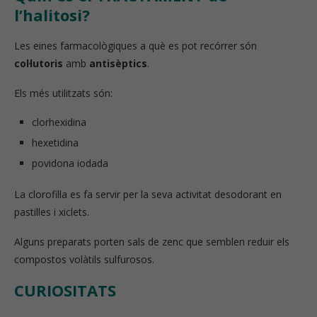
l’halitosi?
Les eines farmacològiques a què es pot recórrer són
col·lutoris
amb
antisèptics
.
Els més utilitzats són:
clorhexidina
hexetidina
povidona iodada
La clorofil·la es fa servir per la seva activitat desodorant en
pastilles i xiclets.
Alguns preparats porten sals de zenc que semblen reduir els
compostos volàtils sulfurosos.
CURIOSITATS