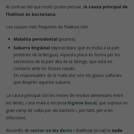
Al contrari del que molts poden pensar,
la causa principal de
l’halitosi és bacteriana
.
Les causes més freqüents de l’halitosi són:
Malaltia periodontal
(piorrea).
Suburra lingüinal
(dipòsit blanc que es troba a la part
posterior de la llengua). Aquesta placa es forma per les
secrecions de la part alta de la faringe, que està en
contacte amb les fosses nasals.
Els responsables de la mala olor són els gasos sulfurats
que desprèn aquesta suburra.
La causa principal són les restes de residus alimentaris entre
les dents, i una mala o escassa
higiene bucal
, que suposa un
gran camp de cultiu per als bacteris i, per tant, per a les
infeccions.
Recordi’s de
rentar-se les dents
i d’utilitzar (si cal) la
seda