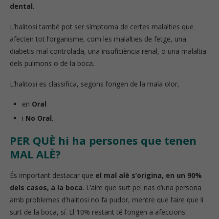
dental
.
L’halitosi també pot ser símptoma de certes malalties que
afecten tot l’organisme, com les malalties de fetge, una
diabetis mal controlada, una insuficiència renal, o una malaltia
dels pulmons o de la boca.
L’halitosi es classifica, segons l’origen de la mala olor,
en
Oral
i
No Oral
.
PER QUÈ hi ha persones que tenen
MAL ALÈ?
És important destacar que
el mal alè s’origina, en un 90%
dels casos, a la boca
. L’aire que surt pel nas d’una persona
amb problemes d’halitosi no fa pudor, mentre que l’aire que li
surt de la boca, sí. El 10% restant té l’origen a afeccions