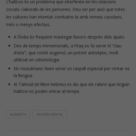
L’halitosi és un problema que interfereix en les relacions
socials i laborals de les persones. Deu ser per això que totes
les cultures han intentat combatre-la amb remeis casolans,
més o menys efectius.
A l’Índia és freqüent mastegar llavors després dels àpats.
Des de temps immemorials, a l’Iraq es fa servir el “clau
d’olor”, que conté eugenol, un potent antisèptic, molt
utilitzat en odontologia.
Els musulmans feien servir un raspall especial per rentar-se
la llengua.
Al Talmud (el llibre hebreu) es diu que els rabins que tinguin
halitosi no poden entrar al tempe.
ALIMENTS
HIGIENE DENTAL