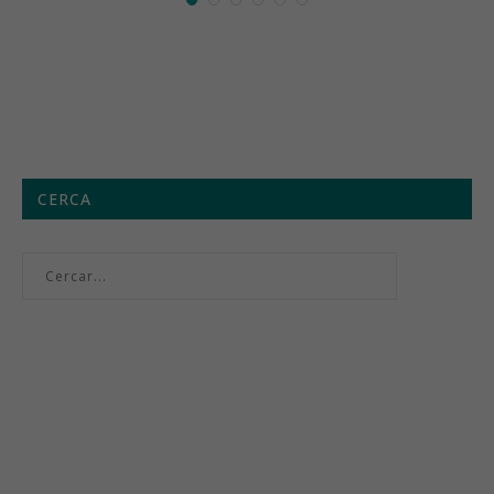
CERCA
Menú setmanal