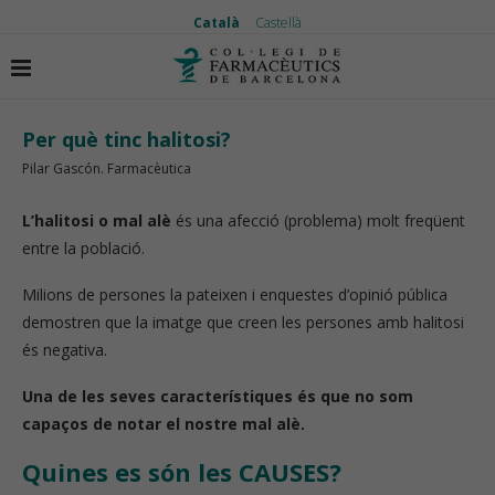
Català
Castellà
Inici
Vida saludable
Per què tinc halitosi?
Per què tinc halitosi?
Pilar Gascón. Farmacèutica
L’halitosi o mal alè
és una afecció (problema) molt freqüent
entre la població.
Milions de persones la pateixen i enquestes d’opinió pública
demostren que la imatge que creen les persones amb halitosi
és negativa.
Una de les seves característiques és que no som
capaços de notar el nostre mal alè.
Quines es són les CAUSES?