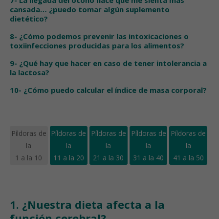
7- La llegada del otoño hace que me sienta más
cansada… ¿puedo tomar algún suplemento
dietético?
8- ¿Cómo podemos prevenir las intoxicaciones o
toxiinfecciones producidas para los alimentos?
9- ¿Qué hay que hacer en caso de tener intolerancia a
la lactosa?
10- ¿Cómo puedo calcular el índice de masa corporal?
Píldoras de
Píldoras de
Píldoras de
Píldoras de
Píldoras de
la
la
la
la
la
1 a la 10
11 a la 20
21 a la 30
31 a la 40
41 a la 50
1. ¿Nuestra dieta afecta a la
función cerebral?