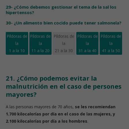
29- ¿Cómo debemos gestionar el tema de la sal los
hipertensos?
30- ¿Un alimento bien cocido puede tener salmonela?
Píldoras de
Píldoras de
Píldoras de
Píldoras de
Píldoras de
la
la
la
la
la
1 a la 10
11 a la 20
21 a la 30
31 a la 40
41 a la 50
21. ¿Cómo podemos evitar la
malnutrición en el caso de persones
mayores?
A las personas mayores de 70 años,
se les recomiendan
1.700 kilocalorías por día en el caso de las mujeres, y
2.100 kilocalorías por día a los hombres
.