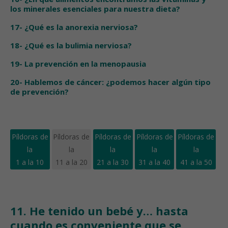
los minerales esenciales para nuestra dieta?
17- ¿Qué es la anorexia nerviosa?
18- ¿Qué es la bulimia nerviosa?
19- La prevención en la menopausia
20- Hablemos de cáncer: ¿podemos hacer algún tipo
de prevención?
Píldoras de
Píldoras de
Píldoras de
Píldoras de
Píldoras de
la
la
la
la
la
1 a la 10
11 a la 20
21 a la 30
31 a la 40
41 a la 50
11. He tenido un bebé y… hasta
cuando es conveniente que se