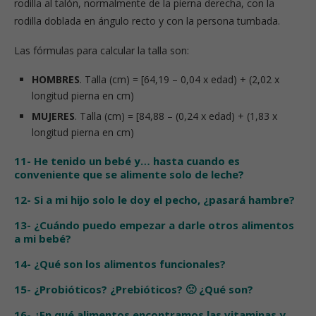
rodilla al talón, normalmente de la pierna derecha, con la
rodilla doblada en ángulo recto y con la persona tumbada.
Las fórmulas para calcular la talla son:
HOMBRES
. Talla (cm) = [64,19 – 0,04 x edad) + (2,02 x
longitud pierna en cm)
MUJERES
. Talla (cm) = [84,88 – (0,24 x edad) + (1,83 x
longitud pierna en cm)
11- He tenido un bebé y… hasta cuando es
conveniente que se alimente solo de leche?
12- Si a mi hijo solo le doy el pecho, ¿pasará hambre?
13- ¿Cuándo puedo empezar a darle otros alimentos
a mi bebé?
14- ¿Qué son los alimentos funcionales?
15- ¿Probióticos? ¿Prebióticos? 🙁 ¿Qué son?
16- ¿En qué alimentos encontramos las vitaminas y