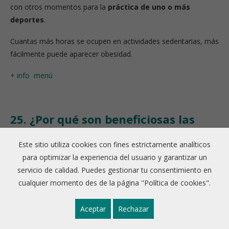
con otros momentos para la
práctica de uno o más
deportes
.
Cuantas más horas se ocupen en actividades sedentarias, más
fácilmente puede aparecer obesidad.
+ info
menú
25. ¿Por qué son beneficiosas las
grasas del pescado azul para
Este sitio utiliza cookies con fines estrictamente analíticos
nuestro organismo?
para optimizar la experiencia del usuario y garantizar un
El pescado azul
servicio de calidad. Puedes gestionar tu consentimiento en
es rico en grasas insaturadas
; entre ellas
cabe destacar los ácidos grasos omega 3 (W3), con efectos
cualquier momento des de la página "Política de cookies".
saludables como:
Aceptar
Rechazar
reducir los niveles de triglicéridos en sangre,