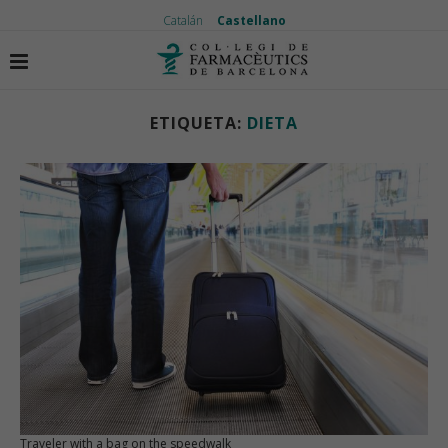
Catalán
Castellano
Inicio
Etiquetas
Artículos etiquetados con "dieta"
ETIQUETA:
DIETA
Traveler with a bag on the speedwalk