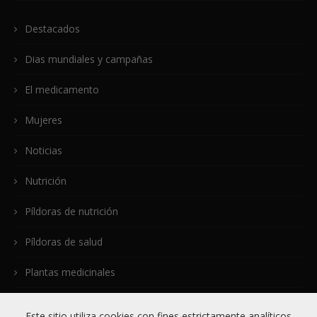
Destacados
Dias mundiales y campañas
El medicamento
Mujeres
Noticias
Nutrición
Píldoras de nutrición
Píldoras de salud
Plantas medicinales
Sin categorizar
Este sitio utiliza cookies con fines estrictamente analíticos