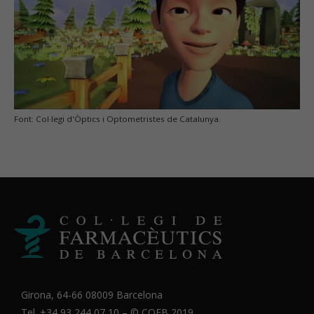
Font: Col·legi d'Òptics i Optometristes de Catalunya.
Girona, 64-66 08009 Barcelona
Tel. +34 93 244 07 10 – ©
COFB
2019