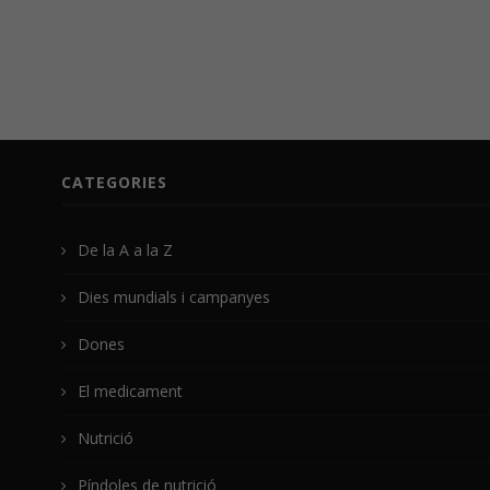
CATEGORIES
De la A a la Z
Dies mundials i campanyes
Dones
El medicament
Nutrició
Píndoles de nutrició