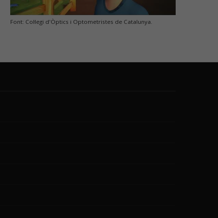
Font: Col·legi d'Òptics i Optometristes de Catalunya.