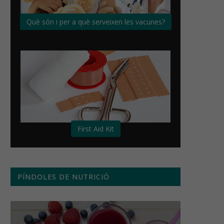
Què són i per a què serveixen les vacunes?
First Aid Kit
PÍNDOLES DE NUTRICIÓ