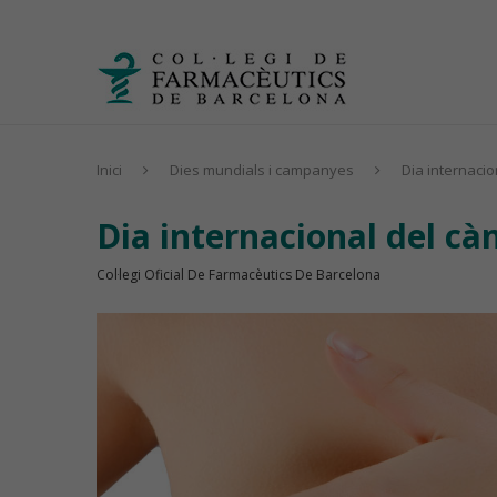
Inici
Dies mundials i campanyes
Dia internaci
Dia internacional del c
Col·legi Oficial De Farmacèutics De Barcelona