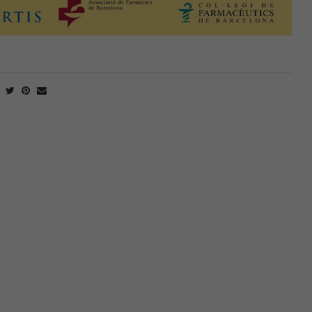
trició
Píndoles de nutrició