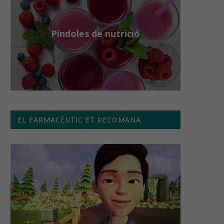
Píndoles de nutrició
EL FARMACÈUTIC ET RECOMANA