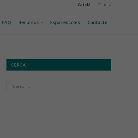
Català
Castellà
FAQ
Recursos
Espai escoles
Contacte
CERCA
Menú setmanal