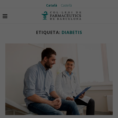
Català
Castellà
Inici
Etiquetes
Articles etiquetas amb "diabetis"
ETIQUETA:
DIABETIS