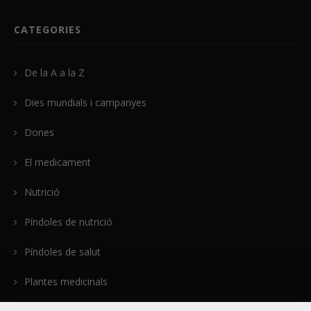
CATEGORIES
De la A a la Z
Dies mundials i campanyes
Dones
El medicament
Nutrició
Píndoles de nutrició
Píndoles de salut
Plantes medicinals