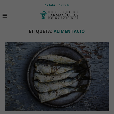
Català
Castellà
Inici
Etiquetes
Articles etiquetas amb "alimentació"
ETIQUETA:
ALIMENTACIÓ