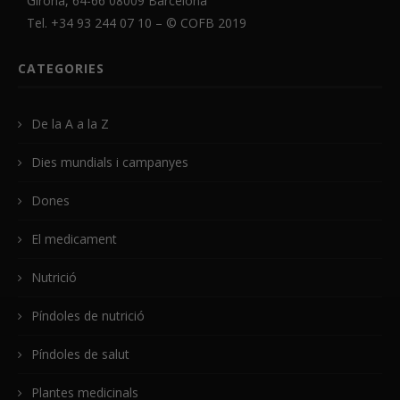
Girona, 64-66 08009 Barcelona
Tel. +34 93 244 07 10 – ©
COFB
2019
CATEGORIES
De la A a la Z
Dies mundials i campanyes
Dones
El medicament
Nutrició
Píndoles de nutrició
Píndoles de salut
Plantes medicinals