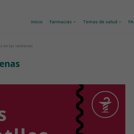
Inicio
Farmacias
Temas de salud
F
 en las verbenas
benas