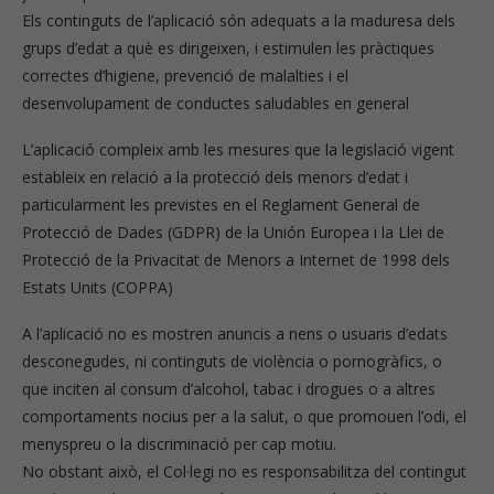
Els continguts de l’aplicació són adequats a la maduresa dels
grups d’edat a què es dirigeixen, i estimulen les pràctiques
correctes d’higiene, prevenció de malalties i el
desenvolupament de conductes saludables en general
L’aplicació compleix amb les mesures que la legislació vigent
estableix en relació a la protecció dels menors d’edat i
particularment les previstes en el Reglament General de
Protecció de Dades (GDPR) de la Unión Europea i la Llei de
Protecció de la Privacitat de Menors a Internet de 1998 dels
Estats Units (COPPA)
A l’aplicació no es mostren anuncis a nens o usuaris d’edats
desconegudes, ni continguts de violència o pornogràfics, o
que inciten al consum d’alcohol, tabac i drogues o a altres
comportaments nocius per a la salut, o que promouen l’odi, el
menyspreu o la discriminació per cap motiu.
No obstant això, el Col·legi no es responsabilitza del contingut