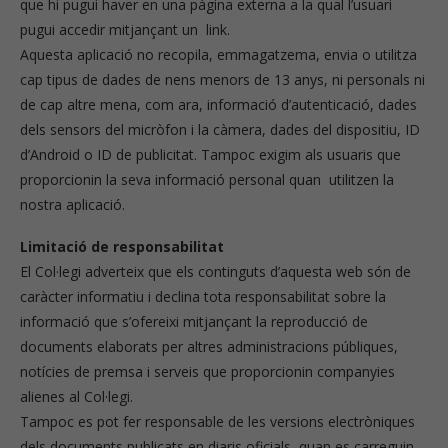
que hi pugui haver en una pàgina externa a la qual l’usuari
pugui accedir mitjançant un link.
Aquesta aplicació no recopila, emmagatzema, envia o utilitza
cap tipus de dades de nens menors de 13 anys, ni personals ni
de cap altre mena, com ara, informació d’autenticació, dades
dels sensors del micròfon i la càmera, dades del dispositiu, ID
d’Android o ID de publicitat. Tampoc exigim als usuaris que
proporcionin la seva informació personal quan utilitzen la
nostra aplicació.
Limitació de responsabilitat
El Col·legi adverteix que els continguts d’aquesta web són de
caràcter informatiu i declina tota responsabilitat sobre la
informació que s’ofereixi mitjançant la reproducció de
documents elaborats per altres administracions públiques,
notícies de premsa i serveis que proporcionin companyies
alienes al Col·legi.
Tampoc es pot fer responsable de les versions electròniques
dels documents publicats en diaris oficials, quan es carreguin