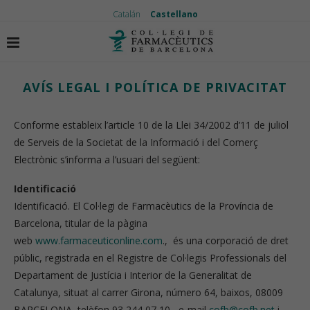
Catalán
Castellano
Inicio
Avís legal i política de privacitat
AVÍS LEGAL I POLÍTICA DE PRIVACITAT
Conforme estableix l’article 10 de la Llei 34/2002 d’11 de juliol
de Serveis de la Societat de la Informació i del Comerç
Electrònic s’informa a l’usuari del següent:
Identificació
Identificació. El Col·legi de Farmacèutics de la Província de
Barcelona, titular de la pàgina
web
www.farmaceuticonline.com
., és una corporació de dret
públic, registrada en el Registre de Col·legis Professionals del
Departament de Justícia i Interior de la Generalitat de
Catalunya, situat al carrer Girona, número 64, baixos, 08009
BARCELONA, telèfon 93 244 07 10 , e-mail
cofb@cofb.net
i