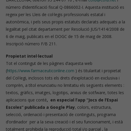
número d’identificació fiscal Q-0866002-I. Aquesta institució es
regeix per les Lleis de col·legis professionals estatal i
autonòmica, i pels seus propis estatuts declarats adequats a la
legalitat pel citat departament per Resolució JUS/1414/2008 de
6 de maig, publicats en el DOGC de 15 de maig de 2008.
Inscripció número F/B 211.
Propietat intel·lectual
Tot el contingut de les pàgines d’aquesta web
(
https://www.farmaceuticonline.com
) és titularitat i propietat
del Col·legi, inclosos tots els drets d’explotació en exclusiva i
comprèn, a títol enunciatiu no limitatiu els següents elements :
textos, gràfics, imatges, logotips, arxius de sotfware, totes les
aplicacions que conté
, en especial l’app “Jocs de l’Espai
Escoles”
publicada a Google Play
, colors, estructura,
selecció, ordenació i presentació de continguts, programa
d’ordinador per a la seva creació i el seu funcionament, i està
totalment prohibida la reproducció total i/o parcial , la