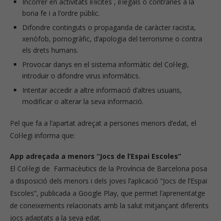
Incórrer en activitats il·lícites , il·legals o contraries a la
bona fe i a l’ordre públic.
Difondre continguts o propaganda de caràcter racista,
xenòfob, pornogràfic, d’apologia del terrorisme o contra
els drets humans.
Provocar danys en el sistema informàtic del Col·legi,
introduir o difondre virus informàtics.
Intentar accedir a altre informació d’altres usuaris,
modificar o alterar la seva informació.
Pel que fa a l’apartat adreçat a persones menors d’edat, el
Col·legi informa que:
App adreçada a menors “Jocs de l’Espai Escoles”
El Col·legi de Farmacèutics de la Província de Barcelona posa
a disposició dels menors i dels joves l’aplicació “Jocs de l’Espai
Escoles”, publicada a Google Play, que permet l’aprenentatge
de coneixements relacionats amb la salut mitjançant diferents
jocs adaptats a la seva edat.