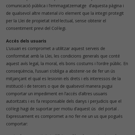
comunicació pública i l’emmagatzematge d’aquesta pàgina i
de qualsevol altre material i/o element que la integri protegit
per la Llei de propietat intel·lectual, sense obtenir el
consentiment previ del Col·legi.
Accés dels usuaris
L’usuari es compromet a utilitzar aquest serveis de
conformitat amb la Llei, les condicions generals que conté
aquest avís legal, la moral, els bons costums i l’ordre públic. En
conseqüència, l’usuari s’obliga a abstenir-se de fer un ús
mitjançant el qual es lesionin els drets i els interessos de la
institució i de tercers o que de qualsevol manera pugui
comportar un impediment en l’accés d’altres usuaris
autoritzats i es fa responsable dels danys i perjudicis que el
col·legi hagi de suportar per motiu d’aquest ús del portal .
Expressament es compromet a no fer-ne un us que pogués
comportar: