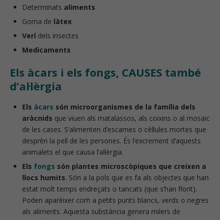
Determinats
aliments
Goma de
làtex
Verí
dels insectes
Medicaments
Els àcars i els fongs, CAUSES també
d’al·lèrgia
Els
àcars
són microorganismes de la família dels
aràcnids
que viuen als matalassos, als coixins o al mosaic
de les cases. S’alimenten d’escames o cèl·lules mortes que
desprèn la pell de les persones. És l’excrement d’aquests
animalets el que causa l’al·lèrgia.
Els
fongs
són plantes microscòpiques que creixen a
llocs humits
. Són a la pols que es fa als objectes que han
estat molt temps endreçats o tancats (que s’han florit).
Poden aparèixer com a petits punts blancs, verds o negres
als aliments. Aquesta substància genera milers de