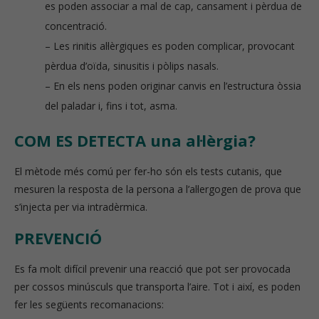
es poden associar a mal de cap, cansament i pèrdua de
concentració.
– Les rinitis al·lèrgiques es poden complicar, provocant
pèrdua d’oïda, sinusitis i pòlips nasals.
– En els nens poden originar canvis en l’estructura òssia
del paladar i, fins i tot, asma.
COM ES DETECTA una al·lèrgia?
El mètode més comú per fer-ho són els tests cutanis, que
mesuren la resposta de la persona a l’al·lergogen de prova que
s’injecta per via intradèrmica.
PREVENCIÓ
Es fa molt difícil prevenir una reacció que pot ser provocada
per cossos minúsculs que transporta l’aire. Tot i així, es poden
fer les següents recomanacions: