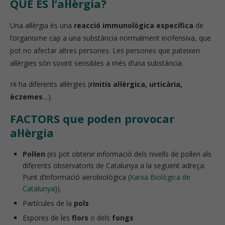
QUÈ ÉS l’al·lèrgia?
Una al·lèrgia és una
reacció immunològica específica
de
l’organisme cap a una substància normalment inofensiva, que
pot no afectar altres persones. Les persones que pateixen
al·lèrgies són sovint sensibles a més d’una substància.
Hi ha diferents al·lèrgies (
rinitis al·lèrgica, urticària,
èczemes
…).
FACTORS que poden provocar
al·lèrgia
Pol·len
(es pot obtenir informació dels nivells de pol·len als
diferents observatoris de Catalunya a la següent adreça:
Punt d’informació aerobiològica (
Xarxa Biològica de
Catalunya
)).
Partícules de la
pols
Espores de les
flors
o dels
fongs