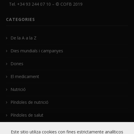
Tel. +34 93 244 07 10 – ©
COFB
2019
CATEGORIES
De la A a la Z
Dies mundials i campanyes
Dones
El medicament
Nutrició
Píndoles de nutrició
Píndoles de salut
Plantes medicinals
Este sitio utiliza cookies con fines estrictamente analíticos