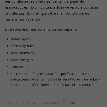
per combatre les al·lèrgies
, per tant, el paper del
farmacèutic és molt important a l’hora de resoldre consultes
dels afectats. El primer que cal tenir en compte són els
mecanismes d’aparició.
Els tractaments més corrents són els següents:
Banys salins
Descongestius
Antihistamínics
Anticolinèrgics
Corticoides
La immunoteràpia (vacunació específica contra els
al·lergògens causants) no cura la malaltia, però en redueix
el nombre de símptomes, i fa més fàcil el seu control.
ÀCAR
AL·LÈRGIA
AL·LERGOGEN
FONG