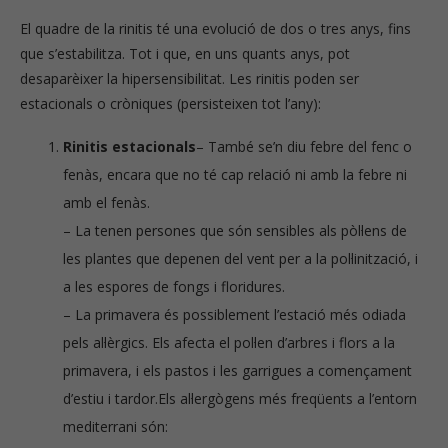
El quadre de la rinitis té una evolució de dos o tres anys, fins
que s’estabilitza. Tot i que, en uns quants anys, pot
desaparèixer la hipersensibilitat. Les rinitis poden ser
estacionals o cròniques (persisteixen tot l’any):
Rinitis estacionals
– També se’n diu febre del fenc o
fenàs, encara que no té cap relació ni amb la febre ni
amb el fenàs.
– La tenen persones que són sensibles als pòl·lens de
les plantes que depenen del vent per a la pol·linització, i
a les espores de fongs i floridures.
– La primavera és possiblement l’estació més odiada
pels al·lèrgics. Els afecta el pol·len d’arbres i flors a la
primavera, i els pastos i les garrigues a començament
d’estiu i tardor.Els al·lergògens més freqüents a l’entorn
mediterrani són: