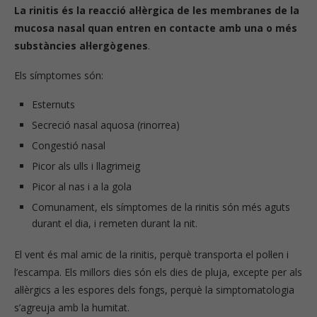
La rinitis és la reacció al·lèrgica de les membranes de la
mucosa nasal quan entren en contacte amb una o més
substàncies al·lergògenes
.
Els símptomes són:
Esternuts
Secreció nasal aquosa (rinorrea)
Congestió nasal
Picor als ulls i llagrimeig
Picor al nas i a la gola
Comunament, els símptomes de la rinitis són més aguts
durant el dia, i remeten durant la nit.
El vent és mal amic de la rinitis, perquè transporta el pol·len i
l’escampa. Els millors dies són els dies de pluja, excepte per als
al·lèrgics a les espores dels fongs, perquè la simptomatologia
s’agreuja amb la humitat.