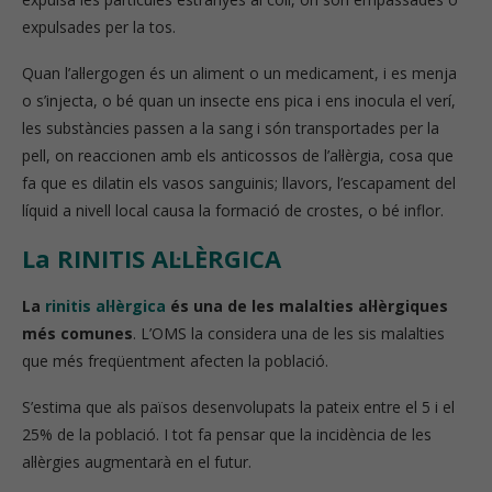
expulsades per la tos.
Quan l’al·lergogen és un aliment o un medicament, i es menja
o s’injecta, o bé quan un insecte ens pica i ens inocula el verí,
les substàncies passen a la sang i són transportades per la
pell, on reaccionen amb els anticossos de l’al·lèrgia, cosa que
fa que es dilatin els vasos sanguinis; llavors, l’escapament del
líquid a nivell local causa la formació de crostes, o bé inflor.
La RINITIS AL·LÈRGICA
La
rinitis al·lèrgica
és una de les malalties al·lèrgiques
més comunes
. L’OMS la considera una de les sis malalties
que més freqüentment afecten la població.
S’estima que als països desenvolupats la pateix entre el 5 i el
25% de la població. I tot fa pensar que la incidència de les
al·lèrgies augmentarà en el futur.