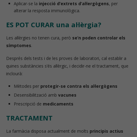
Aplicar-se la
injecció d’extrets d’al·lergògens
, per
alterar la resposta immunològica.
ES POT CURAR una al·lèrgia?
Les al·lèrgies no tenen cura, però
se’n poden controlar els
símptomes
.
Després dels tests i de les proves de laboratori, cal establir a
quines substàncies s’és al·lèrgic, i decidir-ne el tractament, que
inclourà:
Mètodes per
protegir-se contra els al·lergògens
Desensibilització amb
vacunes
Prescripció de
medicaments
TRACTAMENT
La farmàcia disposa actualment de molts
principis actius