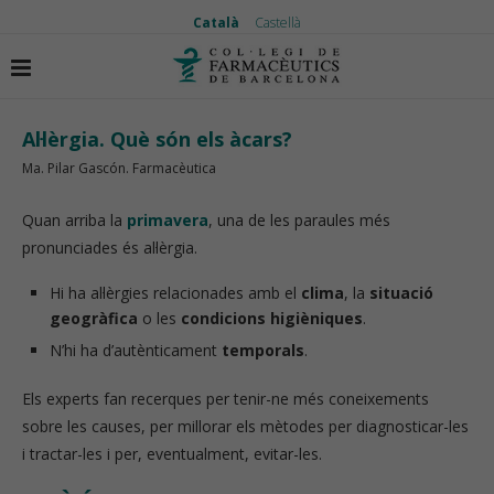
Català
Castellà
Inici
Vida saludable
Al·lèrgia. Què són els àcars?
Al·lèrgia. Què són els àcars?
Ma. Pilar Gascón. Farmacèutica
Quan arriba la
primavera
, una de les paraules més
pronunciades és al·lèrgia.
Hi ha al·lèrgies relacionades amb el
clima
, la
situació
geogràfica
o les
condicions higièniques
.
N’hi ha d’autènticament
temporals
.
Els experts fan recerques per tenir-ne més coneixements
sobre les causes, per millorar els mètodes per diagnosticar-les
i tractar-les i per, eventualment, evitar-les.