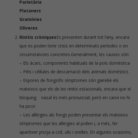
Parietària
Plataners
Gramínies
Oliveres
Rinitis cròniques
Es presenten durant tot l’any, encara
que es poden tenir crisis en determinats períodes o en
circumstàncies concretes.Generalment, les causes són:
– Els àcars, components habituals de la pols domèstica
– Pèls i cèl·lules de descamació dels animals domèstics
– Espores de fongsEls símptomes són gairebé els
mateixos que els de les rinitis estacionals, encara que el
bloqueig nasal és més pronunciat; però en canvi no hi
ha picor.
– Les al·lèrgies als fongs poden presentar els mateixos
símptomes que les al·lèrgies al pol·len i, a més, fer
aparèixer pruïja a coll, ulls i orelles. En algunes ocasions,