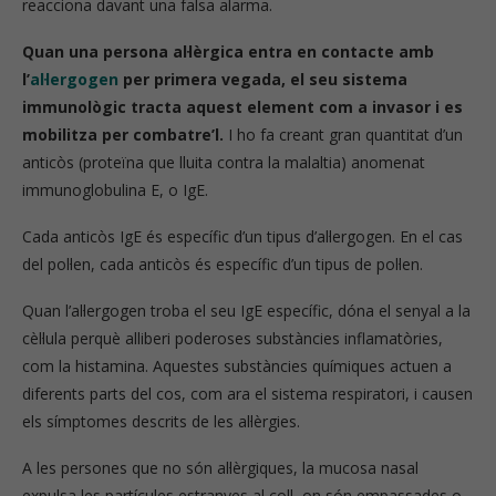
reacciona davant una falsa alarma.
Quan una persona al·lèrgica entra en contacte amb
l’
al·lergogen
per primera vegada, el seu sistema
immunològic tracta aquest element com a invasor i es
mobilitza per combatre’l.
I ho fa creant gran quantitat d’un
anticòs (proteïna que lluita contra la malaltia) anomenat
immunoglobulina E, o IgE.
Cada anticòs IgE és específic d’un tipus d’al·lergogen. En el cas
del pol·len, cada anticòs és específic d’un tipus de pol·len.
Quan l’al·lergogen troba el seu IgE específic, dóna el senyal a la
cèl·lula perquè alliberi poderoses substàncies inflamatòries,
com la histamina. Aquestes substàncies químiques actuen a
diferents parts del cos, com ara el sistema respiratori, i causen
els símptomes descrits de les al·lèrgies.
A les persones que no són al·lèrgiques, la mucosa nasal
expulsa les partícules estranyes al coll, on són empassades o