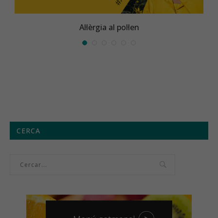
Al·lèrgia al pol·len
CERCA