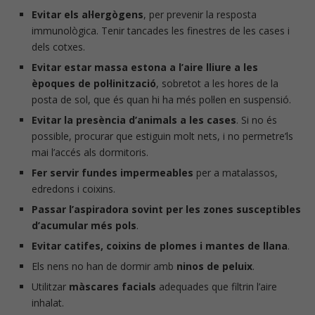
Evitar els al·lergògens
, per prevenir la resposta
immunològica. Tenir tancades les finestres de les cases i
dels cotxes.
Evitar estar massa estona a l’aire lliure a les
èpoques de pol·linització
, sobretot a les hores de la
posta de sol, que és quan hi ha més pol·len en suspensió.
Evitar la presència d’animals a les cases
. Si no és
possible, procurar que estiguin molt nets, i no permetre’ls
mai l’accés als dormitoris.
Fer servir fundes impermeables
per a matalassos,
edredons i coixins.
Passar l’aspiradora sovint per les zones susceptibles
d’acumular més pols
.
Evitar catifes, coixins de plomes i mantes de llana
.
Els nens no han de dormir amb
ninos de peluix
.
Utilitzar
màscares facials
adequades que filtrin l’aire
inhalat.