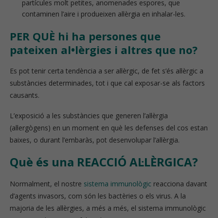
partícules molt petites, anomenades espores, que
contaminen l’aire i produeixen al·lèrgia en inhalar-les.
PER QUÈ hi ha persones que
pateixen al•lèrgies i altres que no?
Es pot tenir certa tendència a ser al·lèrgic, de fet s’és al·lèrgic a
substàncies determinades, tot i que cal exposar-se als factors
causants.
L’exposició a les substàncies que generen l’al·lèrgia
(al·lergògens) en un moment en què les defenses del cos estan
baixes, o durant l’embaràs, pot desenvolupar l’al·lèrgia.
Què és una REACCIÓ AL·LÈRGICA?
Normalment, el nostre
sistema immunològic
reacciona davant
d’agents invasors, com són les bactèries o els virus. A la
majoria de les al·lèrgies, a més a més, el sistema immunològic