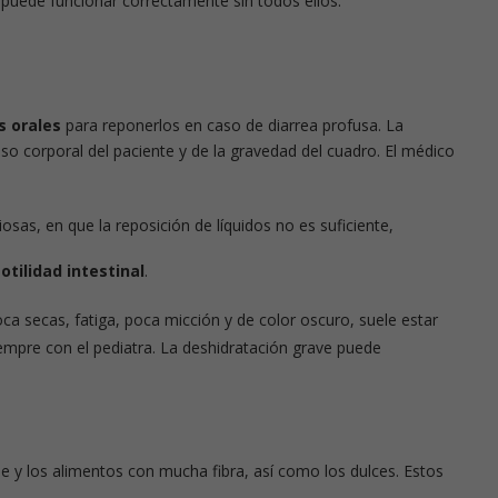
 puede funcionar correctamente sin todos ellos.
s orales
para reponerlos en caso de diarrea profusa. La
eso corporal del paciente y de la gravedad del cuadro. El médico
sas, en que la reposición de líquidos no es suficiente,
tilidad intestinal
.
oca secas, fatiga, poca micción y de color oscuro, suele estar
empre con el pediatra. La deshidratación grave puede
che y los alimentos con mucha fibra, así como los dulces. Estos