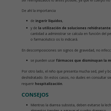
ser reemplazados lo antes posible, ya que el cuerpo no
De ahí la importancia
de
ingerir líquidos
,
y de
la utilización de soluciones rehidratante
cantidad a administrar se calcula en función del p
o farmacéutico os lo indicará.
En descomposiciones sin signos de gravedad, no infeccio
se pueden usar
fármacos que disminuyan la mo
Por otro lado, el niño que presenta mucha sed, piel y b
deshidratado. En estos casos, no dudes en consultar si
requerir
hospitalización
.
CONSEJOS
Mientras la diarrea subsista, deben evitarse la le
alimentos tienden a agravar el cuadro diarreico.