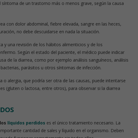
 el síntoma de un trastorno más o menos grave, según la causa
rición
Píldoras de nutrición
rea con dolor abdominal, fiebre elevada, sangre en las heces,
uración, no debe descuidarse en nada la situación.
 y una revisión de los hábitos alimenticios y de los
fermo. Según el estado del paciente, el médico puede indicar
usa de la diarrea, como por ejemplo análisis sanguíneos, análisis
 bacterias, parásitos u otros síntomas de infección.
ia o alergia, que podría ser otra de las causas, puede intentarse
(gluten o lactosa, entre otros), para observar si la diarrea
IDOS
los
líquidos perdidos
es el único tratamiento necesario. La
importante cantidad de sales y líquido en el organismo. Deben