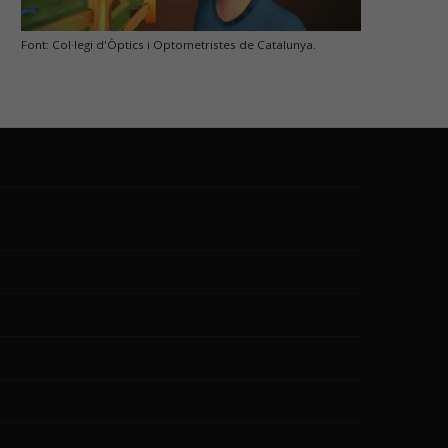
Font: Col·legi d'Òptics i Optometristes de Catalunya.