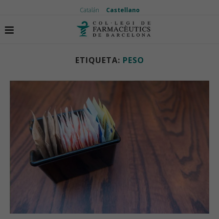
Catalán
Castellano
Inicio
Etiquetas
Artículos etiquetados con "peso"
ETIQUETA:
PESO