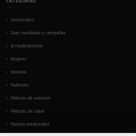
CATEGORÍAS
Destacados
Dias mundiales y campañas
El medicamento
Mujeres
Noticias
Nutrición
Píldoras de nutrición
Píldoras de salud
Plantas medicinales