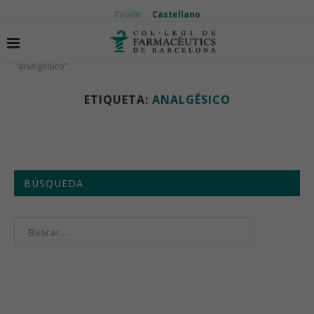
Catalán
Castellano
Inicio
Etiquetas
Artículos etiquetados con
"analgésico"
ETIQUETA:
ANALGÉSICO
BÚSQUEDA
Menú semanal