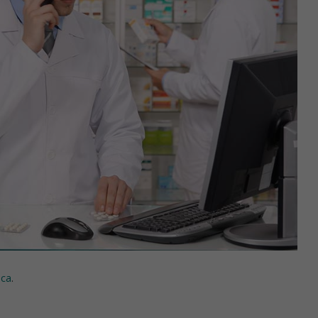
ica
.