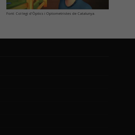
Font: Col·legi d'Òptics i Optometristes de Catalunya.