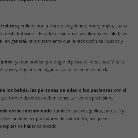
trolitos
perdidos por la diarrea –ingiriendo, por ejemplo, suero
 la deshidratación–. En adultos sin otros problemas de salud, los
en, en general, otro tratamiento que la reposición de líquidos y
ejados
, ya que podrían prolongar el proceso infeccioso. Y, si la
ibióticos, llegando en algunos casos a ser necesaria la
 de los bebés, las personas de edad o los pacientes
con el
 que toman diuréticos deben consultar con un profesional.
puede estar contaminada
: también las aves (pollos, patos…) y
ientes pueden ser portadores de salmonella, así que es
s después de haberlos tocado.