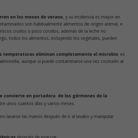
rren en los meses de verano
, y su incidencia es mayor en
rición
Píldoras de nutrición
ontaminados son habitualmente alimentos de origen animal, e
riscos crudos o poco cocidos, además de la leche no
argo, todos los alimentos, incluyendo los vegetales, pueden
as temperaturas eliminan completamente el microbio
; es
salmonella, aunque sí puede contaminarse una vez cocinado al
e convierte en portadora de los gérmenes de la
tre unos cuantos días y varios meses.
 no lavarse las manos después de ir al lavabo y manipular
iénicas
después de evacuar.