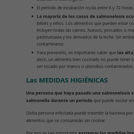
El período de incubación oscila entre 6 y 72 horas.
La mayoría de los casos de salmonelosis ocu
Píldoras de nut
bebés y niños. Los alimentos que pueden estar c
incluyen todas las carnes, huevos, pescados o ma
pasteurizada y los derivados de la leche. Sin emb
contaminarse.
Para prevenirlo, es importante saber que
las alt
decir, un alimento bien cocinado no puede tener 
ser tocado por manos o utensilios contaminados.
Las MEDIDAS HIGIÉNICAS
Una persona que haya pasado una salmonelosis s
salmonella durante un período
que puede oscilar en
Dicha persona infectada puede trasmitir la bacteria por
alimentos que se consumirán sin cocinar.
Por eso es tan importante
extremar las medidas hig