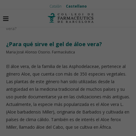
Catalán
Castellano
Inicio
Vida saludable
¿Para qué sirve el gel de áloe
vera?
¿Para qué sirve el gel de áloe vera?
Maria José Alonso Osorio. Farmacèutica
El áloe vera, de la familia de las Asphodelaceae, pertenece al
género Aloe, que cuenta con más de 350 especies vegetales.
Las plantas de este género han sido utilizadas desde la
antigüedad en la medicina tradicional de muchos países y su
uso puede documentarse ya en las civilizaciones más antiguas.
Actualmente, la especie más popularizada es el Aloe vera L.
(Aloe barbadensis Miller), originaria de Barbados y cultivada en
países de clima cálido. También es de interés el Aloe ferox
Miller, llamado áloe del Cabo, que se cultiva en África.