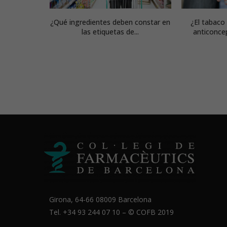
dicamentos
¿Qué ingredientes deben constar en
¿El tabaco
las etiquetas de...
anticonce
Girona, 64-66 08009 Barcelona
Tel. +34 93 244 07 10 – ©
COFB
2019