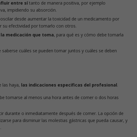
luir entre sí
tanto de manera positiva, por ejemplo
va, impidiendo su absorción.
oscilar desde aumentar la toxicidad de un medicamento por
r su efectividad por tomarlo con otros.
a la medicación que toma
, para qué es y cómo debe tomarla
e saberse cuáles se pueden tomar juntos y cuáles se deben
e las haya,
las indicaciones especificas del profesional
.
debe tomarse al menos una hora antes de comer o dos horas
ecir durante o inmediatamente después de comer. La opción de
arse para disminuir las molestias gástricas que pueda causar, y
.